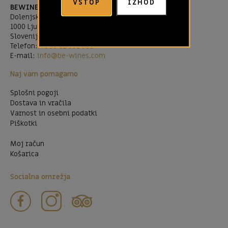
VSTOP
IZHOD
BEWINES d.o.o.
Dolenjska cesta 83
1000 Ljubljana
Slovenija
Telefon:
+386 51 301 956
E-mail:
info@be-wines.com
Naj vam pomagamo
Splošni pogoji
Dostava in vračila
Varnost in osebni podatki
Piškotki
Moj račun
Košarica
Socialna omrežja