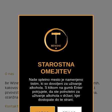
STAROSTNA
OMEJITEV
O nas
Naše spletno mesto je namenjeno
Be Wine je spletna vinoteka najrazličnejših in priznanih,
tistim, ki so dovoljeni za uživanje
kakovostnih slovenskih vin. V naši ponudbi boste našli
alkohola. S klikom na gumb Enter
potrjujete, da ste polnoletni za
prvovrstna bela in rdeča vina ter posebna naravna vina,
uživanje alkohola v državi, kjer
oranžna vina in penine.
dostopate do te strani.
Kontakt