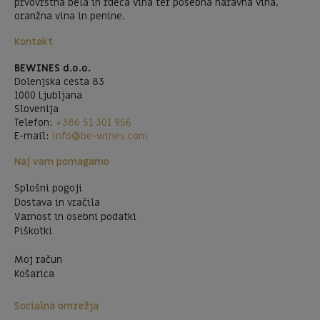
prvovrstna bela in rdeča vina ter posebna naravna vina,
oranžna vina in penine.
Kontakt
BEWINES d.o.o.
Dolenjska cesta 83
1000 Ljubljana
Slovenija
Telefon:
+386 51 301 956
E-mail:
info@be-wines.com
Naj vam pomagamo
Splošni pogoji
Dostava in vračila
Varnost in osebni podatki
Piškotki
Moj račun
Košarica
Socialna omrežja