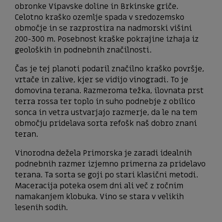
obronke Vipavske doline in Brkinske griče.
Celotno kraško ozemlje spada v sredozemsko
območje in se razprostira na nadmorski višini
200-300 m. Posebnost kraške pokrajine izhaja iz
geoloških in podnebnih značilnosti.
Čas je tej planoti podaril značilno kraško površje,
vrtače in zalive, kjer se vidijo vinogradi. To je
domovina terana. Razmeroma težka, ilovnata prst
terra rossa ter toplo in suho podnebje z obilico
sonca in vetra ustvarjajo razmerje, da le na tem
območju pridelava sorta refošk naš dobro znani
teran.
Vinorodna dežela Primorska je zaradi idealnih
podnebnih razmer izjemno primerna za pridelavo
terana. Ta sorta se goji po stari klasični metodi.
Maceracija poteka osem dni ali več z ročnim
namakanjem klobuka. Vino se stara v velikih
lesenih sodih.