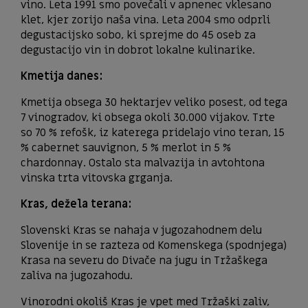
vino. Leta 1991 smo povečali v apnenec vklesano
klet, kjer zorijo naša vina. Leta 2004 smo odprli
degustacijsko sobo, ki sprejme do 45 oseb za
degustacijo vin in dobrot lokalne kulinarike.
Kmetija danes:
Kmetija obsega 30 hektarjev veliko posest, od tega
7 vinogradov, ki obsega okoli 30.000 vijakov. Trte
so 70 % refošk, iz katerega pridelajo vino teran, 15
% cabernet sauvignon, 5 % merlot in 5 %
chardonnay. Ostalo sta malvazija in avtohtona
vinska trta vitovska grganja.
Kras, dežela terana:
Slovenski Kras se nahaja v jugozahodnem delu
Slovenije in se razteza od Komenskega (spodnjega)
Krasa na severu do Divače na jugu in Tržaškega
zaliva na jugozahodu.
Vinorodni okoliš Kras je vpet med Tržaški zaliv,