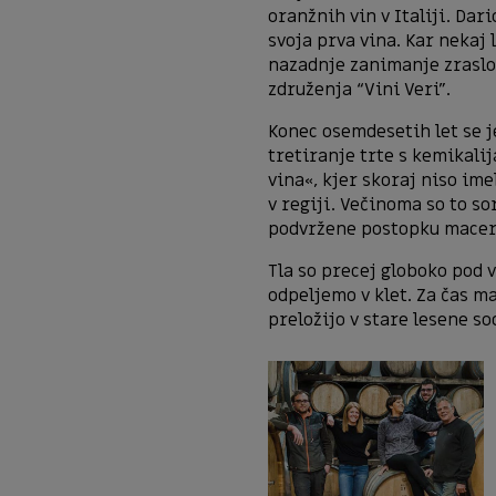
oranžnih vin v Italiji. Dar
svoja prva vina. Kar nekaj l
nazadnje zanimanje zraslo.
združenja “Vini Veri”.
Konec osemdesetih let se je
tretiranje trte s kemikalija
vina«, kjer skoraj niso ime
v regiji. Večinoma so to so
podvržene postopku macerac
Tla so precej globoko pod 
odpeljemo v klet. Za čas m
preložijo v stare lesene so