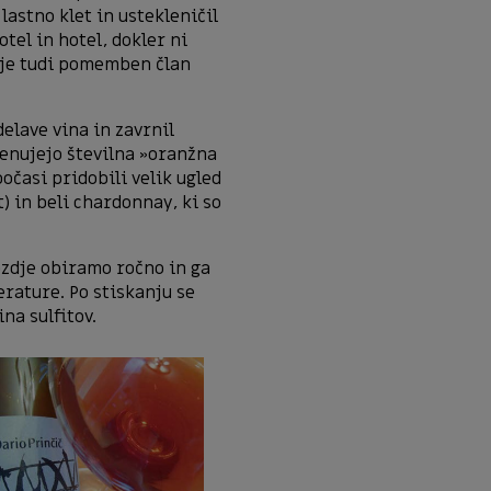
lastno klet in ustekleničil
otel in hotel, dokler ni
n je tudi pomemben član
elave vina in zavrnil
imenujejo številna »oranžna
počasi pridobili velik ugled
t) in beli chardonnay, ki so
ozdje obiramo ročno in ga
rature. Po stiskanju se
na sulfitov.