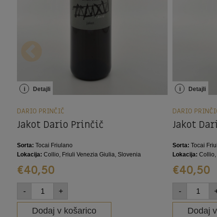
i
Detajli
i
Detajli
DARIO PRINČIČ
DARIO PRINČI
Jakot Dario Prinčič
Jakot Dar
Sorta:
Tocai Friulano
Sorta:
Tocai Fri
Lokacija:
Collio, Friuli Venezia Giulia, Slovenia
Lokacija:
Collio,
€
40,50
€
40,50
-
+
-
Dodaj v košarico
Dodaj v