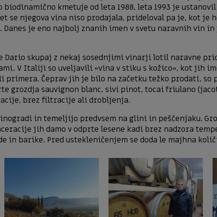
io biodinamično kmetuje od leta 1988, leta 1993 je ustanovil 
et se njegova vina niso prodajala, prideloval pa je, kot je h
 Danes je eno najbolj znanih imen v svetu naravnih vin i
 Dario skupaj z nekaj sosednjimi vinarji lotil naravne prid
mi. V Italiji so uveljavili »vina v stiku s kožico«, kot jih 
li primera. Čeprav jih je bilo na začetku težko prodati, so 
rte grozdja sauvignon blanc, sivi pinot, tocai friulano (jaco
ije, brez filtracije ali drobljenja.
vinogradi in temeljijo predvsem na glini in peščenjaku. Gr
aceracije jih damo v odprte lesene kadi brez nadzora tempe
de in barike. Pred ustekleničenjem se doda le majhna količi