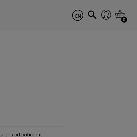
EN
0
bila ena od pobudnic