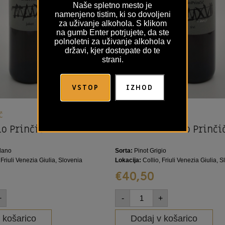
Naše spletno mesto je
namenjeno tistim, ki so dovoljeni
za uživanje alkohola. S klikom
na gumb Enter potrjujete, da ste
polnoletni za uživanje alkohola v
državi, kjer dostopate do te
strani.
VSTOP
IZHOD
i
Detajli
Č
DARIO PRINČIČ
io Prinčič
Sivi Pinot Dario Prinči
ulano
Sorta:
Pinot Grigio
 Friuli Venezia Giulia, Slovenia
Lokacija:
Collio, Friuli Venezia Giulia, 
€
40,50
+
-
+
 košarico
Dodaj v košarico