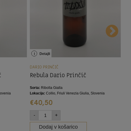
i
Detajli
i
DARIO PRINČIČ
DAR
Rebula Dario Prinčič
Re
č
Sorta:
Ribolla Gialla
Sort
Lokacija:
Collio, Friuli Venezia Giulia, Slovenia
Loka
Slovenia
€
40,50
€
-
+
-
Dodaj v košarico