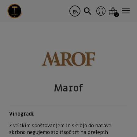
EN
0
Marof
Vinogradi
Z velikim spoštovanjem in skrbjo do narave
skrbno negujemo sto tisoč trt na prelepih