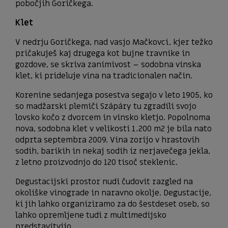
pobočjih Goričkega.
Klet
V nedrju Goričkega, nad vasjo Mačkovci, kjer težko
pričakuješ kaj drugega kot bujne travnike in
gozdove, se skriva zanimivost – sodobna vinska
klet, ki prideluje vina na tradicionalen način.
Korenine sedanjega posestva segajo v leto 1905, ko
so madžarski plemiči Szápáry tu zgradili svojo
lovsko kočo z dvorcem in vinsko kletjo. Popolnoma
nova, sodobna klet v velikosti 1.200 m2 je bila nato
odprta septembra 2009. Vina zorijo v hrastovih
sodih, barikih in nekaj sodih iz nerjavečega jekla,
z letno proizvodnjo do 120 tisoč steklenic.
Degustacijski prostor nudi čudovit razgled na
okoliške vinograde in naravno okolje. Degustacije,
ki jih lahko organiziramo za do šestdeset oseb, so
lahko opremljene tudi z multimedijsko
predstavitvijo.