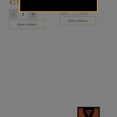
€
17,50
-
+
-
-
+
Dodaj v košarico
Dodaj v košarico