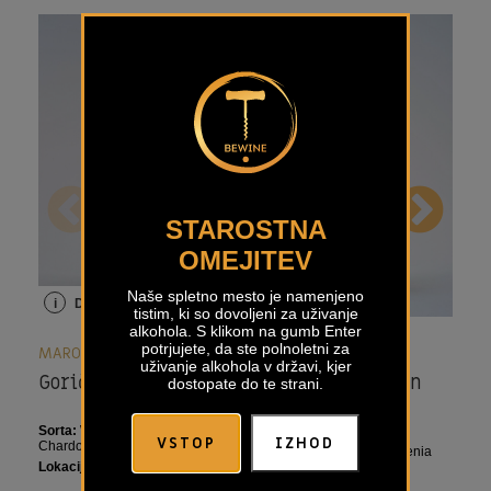
STAROSTNA
OMEJITEV
Naše spletno mesto je namenjeno
i
Detajli
i
Detajli
i
tistim, ki so dovoljeni za uživanje
alkohola. S klikom na gumb Enter
potrjujete, da ste polnoletni za
MAROF
MAROF
MA
uživanje alkohola v državi, kjer
Goričko Blanc Marof
Goričko Sauvignon
Go
dostopate do te strani.
Marof
Ma
Sorta:
Welschriesling,
Sorta:
Sauvignon
Sort
VSTOP
IZHOD
Chardonnay, Sauvignon
Lokacija:
Prekmurje, Slovenia
Loka
Lokacija:
Prekmurje, Slovenia
€
20,90
€