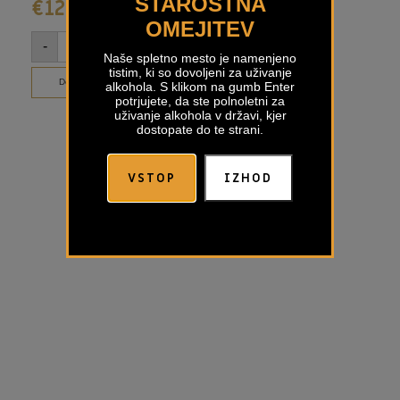
STAROSTNA
€
12,20
€
12,20
€
OMEJITEV
-
+
-
+
-
Naše spletno mesto je namenjeno
tistim, ki so dovoljeni za uživanje
Dodaj v košarico
Dodaj v košarico
alkohola. S klikom na gumb Enter
potrjujete, da ste polnoletni za
uživanje alkohola v državi, kjer
dostopate do te strani.
VSTOP
IZHOD