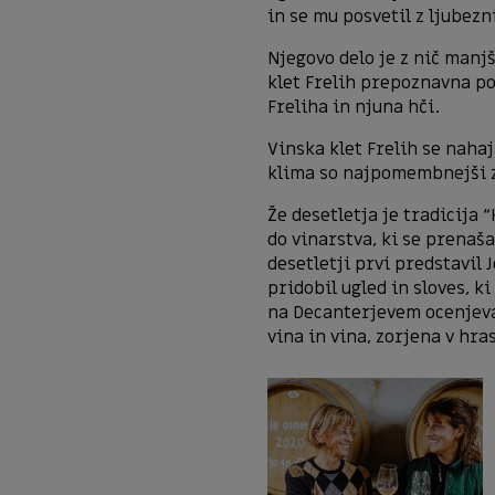
in se mu posvetil z ljubezn
Njegovo delo je z nič manj
klet Frelih prepoznavna po
Freliha in njuna hči.
Vinska klet Frelih se naha
klima so najpomembnejši za
Že desetletja je tradicija 
do vinarstva, ki se prenaša
desetletji prvi predstavil 
pridobil ugled in sloves, ki
na Decanterjevem ocenjeva
vina in vina, zorjena v hra