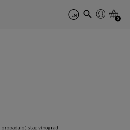
EN
0
il propadajoč star vinograd