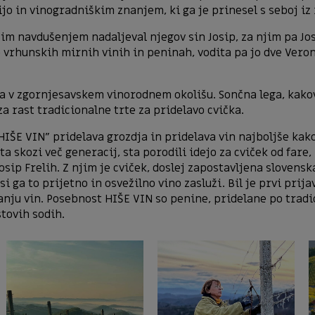
ijo in vinogradniškim znanjem, ki ga je prinesel s seboj iz
šim navdušenjem nadaljeval njegov sin Josip, za njim pa Jos
 vrhunskih mirnih vinih in peninah, vodita pa jo dve Vero
ja v zgornjesavskem vinorodnem okolišu. Sončna lega, kak
 rast tradicionalne trte za pridelavo cvička.
“HIŠE VIN” pridelava grozdja in pridelava vin najboljše kak
ta skozi več generacij, sta porodili idejo za cviček od fare,
Josip Frelih. Z njim je cviček, doslej zapostavljena sloven
 si ga to prijetno in osvežilno vino zasluži. Bil je prvi prij
nju vin. Posebnost HIŠE VIN so penine, pridelane po tradi
stovih sodih.