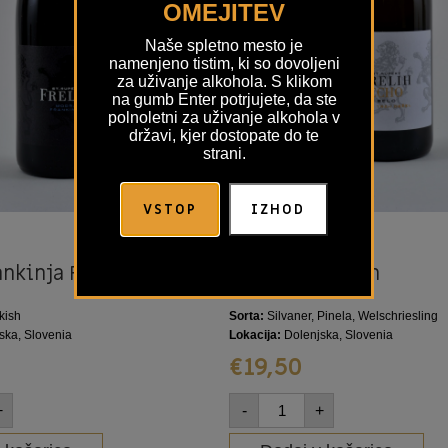
OMEJITEV
Naše spletno mesto je
namenjeno tistim, ki so dovoljeni
za uživanje alkohola. S klikom
na gumb Enter potrjujete, da ste
polnoletni za uživanje alkohola v
državi, kjer dostopate do te
strani.
i
Detajli
VSTOP
IZHOD
FRELIH
nkinja Frelih
Echo Belo Frelih
kish
Sorta:
Silvaner, Pinela, Welschriesling
ska, Slovenia
Lokacija:
Dolenjska, Slovenia
€
19,50
+
-
+