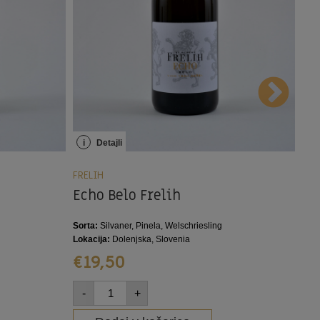
i
Detajli
i
FRELIH
FRE
Echo Belo Frelih
Br
Sorta:
Silvaner, Pinela, Welschriesling
Sort
Lokacija:
Dolenjska, Slovenia
Loka
€
19,50
€
-
+
-