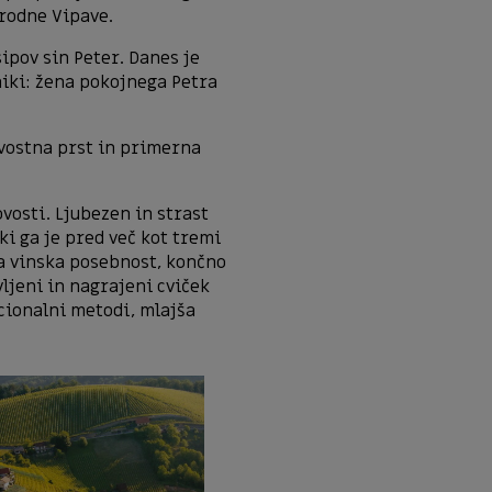
 rodne Vipave.
ipov sin Peter. Danes je
niki: žena pokojnega Petra
ovostna prst in primerna
ovosti. Ljubezen in strast
 ki ga je pred več kot tremi
ska vinska posebnost, končno
avljeni in nagrajeni cviček
cionalni metodi, mlajša