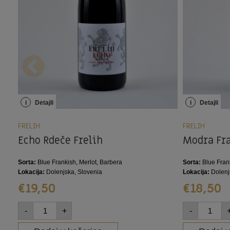
i
Detajli
i
Detajli
FRELIH
FRELIH
Echo Rdeče Frelih
Modra Fra
Sorta:
Blue Frankish, Merlot, Barbera
Sorta:
Blue Fran
Lokacija:
Dolenjska, Slovenia
Lokacija:
Dolenj
€
19,50
€
18,50
-
+
-