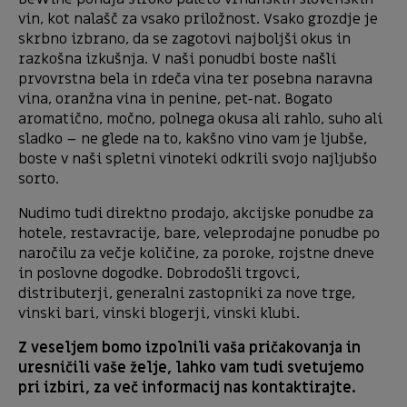
vin, kot nalašč za vsako priložnost. Vsako grozdje je
skrbno izbrano, da se zagotovi najboljši okus in
razkošna izkušnja. V naši ponudbi boste našli
prvovrstna bela in rdeča vina ter posebna naravna
vina, oranžna vina in penine, pet-nat. Bogato
aromatično, močno, polnega okusa ali rahlo, suho ali
sladko – ne glede na to, kakšno vino vam je ljubše,
boste v naši spletni vinoteki odkrili svojo najljubšo
sorto.
Nudimo tudi direktno prodajo, akcijske ponudbe za
hotele, restavracije, bare, veleprodajne ponudbe po
naročilu za večje količine, za poroke, rojstne dneve
in poslovne dogodke. Dobrodošli trgovci,
distributerji, generalni zastopniki za nove trge,
vinski bari, vinski blogerji, vinski klubi.
Z veseljem bomo izpolnili vaša pričakovanja in
uresničili vaše želje, lahko vam tudi svetujemo
pri izbiri, za več informacij nas kontaktirajte.