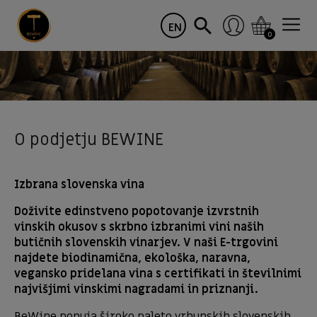
EN
0
O podjetju BEWINE
Izbrana slovenska vina
Doživite edinstveno popotovanje izvrstnih
vinskih okusov s skrbno izbranimi vini naših
butičnih slovenskih vinarjev. V naši E-trgovini
najdete biodinamična, ekološka, ​​naravna,
vegansko pridelana vina s certifikati in številnimi
najvišjimi vinskimi nagradami in priznanji.
BeWine ponuja široko paleto vrhunskih slovenskih