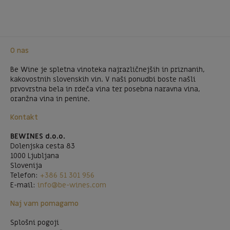
O nas
Be Wine je spletna vinoteka najrazličnejših in priznanih,
kakovostnih slovenskih vin. V naši ponudbi boste našli
prvovrstna bela in rdeča vina ter posebna naravna vina,
oranžna vina in penine.
Kontakt
BEWINES d.o.o.
Dolenjska cesta 83
1000 Ljubljana
Slovenija
Telefon:
+386 51 301 956
E-mail:
info@be-wines.com
Naj vam pomagamo
Splošni pogoji