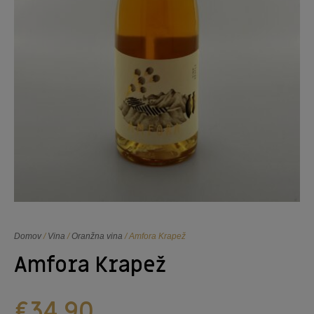
Domov
/
Vina
/
Oranžna vina
/ Amfora Krapež
Amfora Krapež
€
34,90