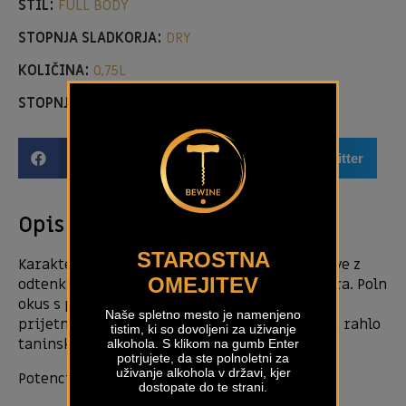
STIL:
FULL BODY
STOPNJA SLADKORJA:
DRY
KOLIČINA:
0,75L
STOPNJA ALKOHOLA:
14,00%
Facebook
Email
Twitter
Opis izdelka
STAROSTNA
Karakteristike vina: Vino je zlate rumene barve z
OMEJITEV
odtenki jantarja. Cvetica je zrela, fina in pestra. Poln
okus s pridihom vanilje in karamele. Zaznamo
Naše spletno mesto je namenjeno
prijetne, fine note zorenja v lesu. Zelo okusno, rahlo
tistim, ki so dovoljeni za uživanje
taninsko in dolgo.
alkohola. S klikom na gumb Enter
potrjujete, da ste polnoletni za
uživanje alkohola v državi, kjer
Potencial staranja: 5 let
dostopate do te strani.