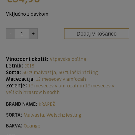
Vključno z davkom
Dodaj v košarico
-
+
Vinorodni okoliš:
Vipavska dolina
Letnik:
2018
Sorta:
50 % malvazija, 50 % laški rizling
Maceracija:
12 mesecev v amforah
Zorenje:
12 mesecev v amforah in 12 mesecev v
velikih hrastovih sodih
BRAND NAME:
KRAPEŽ
SORTA:
Malvasia, Welschriesling
BARVA:
Orange