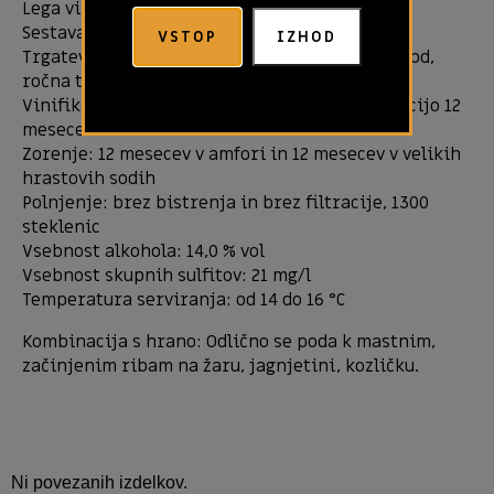
Lega vinogradov: planota z južno ekspozicijo
Sestava tal: peščenjak, ilovica
VSTOP
IZHOD
Trgatev: redčenje grozdov v fazi mehčanja jagod,
ročna trgatev
Vinifikacija: spontana fermentacija z maceracijo 12
mesecev v amfori
Zorenje: 12 mesecev v amfori in 12 mesecev v velikih
hrastovih sodih
Polnjenje: brez bistrenja in brez filtracije, 1300
steklenic
Vsebnost alkohola: 14,0 % vol
Vsebnost skupnih sulfitov: 21 mg/l
Temperatura serviranja: od 14 do 16 °C
Kombinacija s hrano: Odlično se poda k mastnim,
začinjenim ribam na žaru, jagnjetini, kozličku.
Ni povezanih izdelkov.