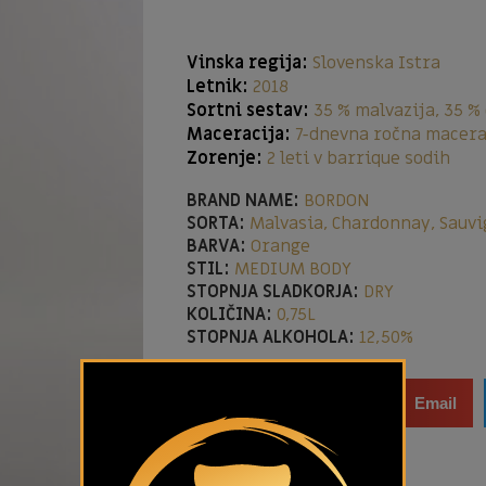
Vinska regija:
Slovenska Istra
Letnik:
2018
Sortni sestav:
35 % malvazija, 35 %
Maceracija:
7-dnevna ročna macera
Zorenje:
2 leti v barrique sodih
BRAND NAME:
BORDON
SORTA:
Malvasia, Chardonnay, Sauvi
BARVA:
Orange
STIL:
MEDIUM BODY
STOPNJA SLADKORJA:
DRY
KOLIČINA:
0,75L
STOPNJA ALKOHOLA:
12,50%
Facebook
Email