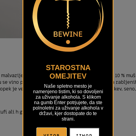
STAROSTNA
OMEJITEV
% malvazije, 35 % chardonnaya, 20 % sauvignona in 10 % muš
se vino prelije v barike, polovica novih, polovica rabljenih
Naše spletno mesto je
Šopek je večplasten: vonjamo zrele marelice, breskev, seno,
namenjeno tistim, ki so dovoljeni
za uživanje alkohola. S klikom
na gumb Enter potrjujete, da ste
polnoletni za uživanje alkohola v
fi ali h grillani beli ribi oziroma zrelimi siri.
državi, kjer dostopate do te
strani.
VSTOP
IZHOD