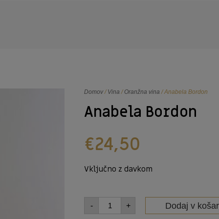
Domov
/
Vina
/
Oranžna vina
/ Anabela Bordon
Anabela Bordon
€
24,50
Vključno z davkom
Dodaj v košar
-
+