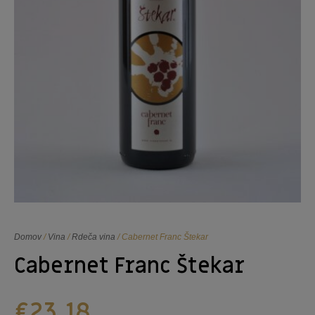
Domov
/
Vina
/
Rdeča vina
/ Cabernet Franc Štekar
Cabernet Franc Štekar
€
23,18