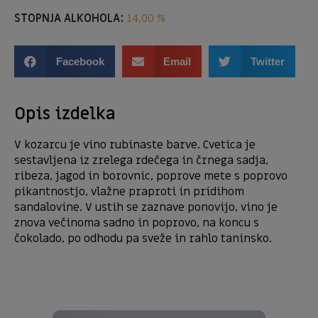
STOPNJA ALKOHOLA:
14,00 %
Facebook
Email
Twitter
Opis izdelka
V kozarcu je vino rubinaste barve. Cvetica je
sestavljena iz zrelega rdečega in črnega sadja,
ribeza, jagod in borovnic, poprove mete s poprovo
pikantnostjo, vlažne praproti in pridihom
sandalovine. V ustih se zaznave ponovijo, vino je
znova večinoma sadno in poprovo, na koncu s
čokolado, po odhodu pa sveže in rahlo taninsko.