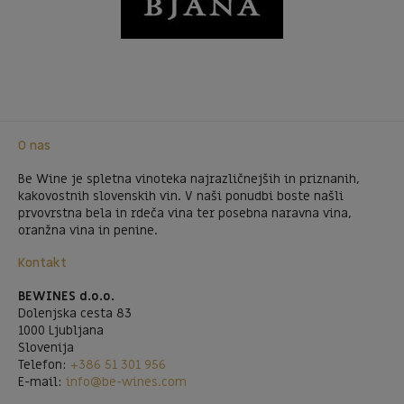
O nas
Be Wine je spletna vinoteka najrazličnejših in priznanih,
kakovostnih slovenskih vin. V naši ponudbi boste našli
prvovrstna bela in rdeča vina ter posebna naravna vina,
oranžna vina in penine.
Kontakt
BEWINES d.o.o.
Dolenjska cesta 83
1000 Ljubljana
Slovenija
Telefon:
+386 51 301 956
E-mail:
info@be-wines.com