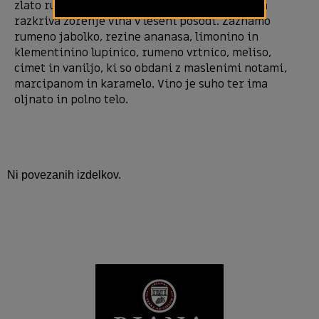
zlato rumene odtenke. Cvetica je intenzivna in
razkriva zorenje vina v leseni posodi. Zaznamo
rumeno jabolko, rezine ananasa, limonino in
klementinino lupinico, rumeno vrtnico, meliso,
cimet in vaniljo, ki so obdani z maslenimi notami,
marcipanom in karamelo. Vino je suho ter ima
oljnato in polno telo.
Ni povezanih izdelkov.