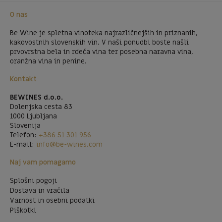
O nas
Be Wine je spletna vinoteka najrazličnejših in priznanih,
kakovostnih slovenskih vin. V naši ponudbi boste našli
prvovrstna bela in rdeča vina ter posebna naravna vina,
oranžna vina in penine.
Kontakt
BEWINES d.o.o.
Dolenjska cesta 83
1000 Ljubljana
Slovenija
Telefon:
+386 51 301 956
E-mail:
info@be-wines.com
Naj vam pomagamo
Splošni pogoji
Dostava in vračila
Varnost in osebni podatki
Piškotki