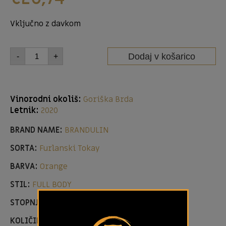
Vključno z davkom
Dodaj v košarico
-
+
Vinorodni okoliš:
Goriška Brda
Letnik:
2020
BRAND NAME:
BRANDULIN
SORTA:
Furlanski Tokay
BARVA:
Orange
STIL:
FULL BODY
STOPNJA SLADKORJA:
DRY
KOLIČINA:
0,75L