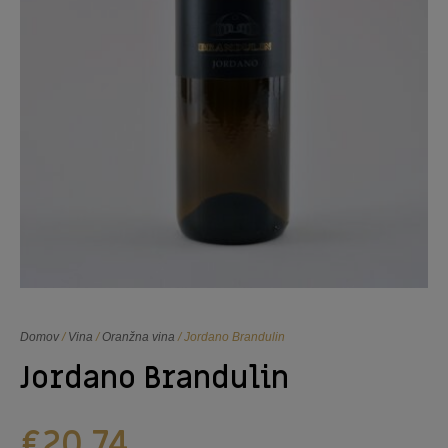
Domov
/
Vina
/
Oranžna vina
/ Jordano Brandulin
Jordano Brandulin
€
20,74