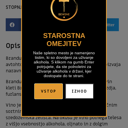
STOPNJA ALKOHOLA:
14,00 %
Facebook
Email
Twitter
STAROSTNA
OMEJITEV
Opis izdelka
Naše spletno mesto je namenjeno
Brandulin izraža pravi terroir Goriških Brd in
tistim, ki so dovoljeni za uživanje
alkohola. S klikom na gumb Enter
avtohtonih sort grozdja. Ta majhna posest proizvaja
potrjujete, da ste polnoletni za
naravna vina z izrazitim značajem.
uživanje alkohola v državi, kjer
dostopate do te strani.
Brandulin Jordano je še eno izmed vrhunskih vin
kleti Brandulin, ki temelji na lokalni sorti grozdja,
VSTOP
IZHOD
furlanskem tokaju.
Vino je rumene barve z zlatimi odtenki in tipičnim
sortnim šopkom, v katerem prevladujejo
sredozemska zelišča. Na okusu je vino polnega telesa
z višjo vsebnostjo alkohola, oljnato in z dolgim