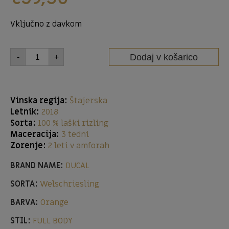
Vključno z davkom
Dodaj v košarico
-
+
Vinska regija:
Štajerska
Letnik:
2018
Sorta:
100 % laški rizling
Maceracija:
3 tedni
Zorenje:
2 leti v amforah
BRAND NAME:
DUCAL
SORTA:
Welschriesling
BARVA:
Orange
STIL:
FULL BODY