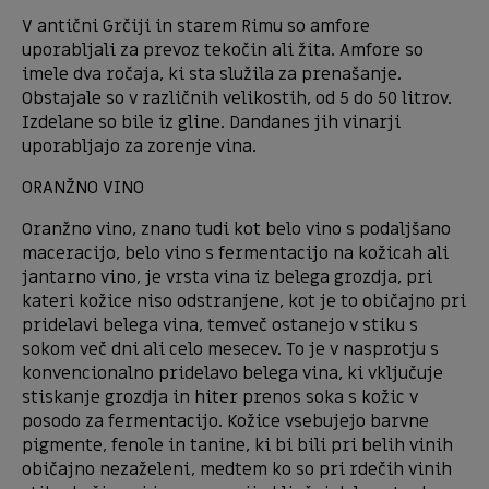
V antični Grčiji in starem Rimu so amfore
uporabljali za prevoz tekočin ali žita. Amfore so
imele dva ročaja, ki sta služila za prenašanje.
Obstajale so v različnih velikostih, od 5 do 50 litrov.
Izdelane so bile iz gline. Dandanes jih vinarji
uporabljajo za zorenje vina.
ORANŽNO VINO
Oranžno vino, znano tudi kot belo vino s podaljšano
maceracijo, belo vino s fermentacijo na kožicah ali
jantarno vino, je vrsta vina iz belega grozdja, pri
kateri kožice niso odstranjene, kot je to običajno pri
pridelavi belega vina, temveč ostanejo v stiku s
sokom več dni ali celo mesecev. To je v nasprotju s
konvencionalno pridelavo belega vina, ki vključuje
stiskanje grozdja in hiter prenos soka s kožic v
posodo za fermentacijo. Kožice vsebujejo barvne
pigmente, fenole in tanine, ki bi bili pri belih vinih
običajno nezaželeni, medtem ko so pri rdečih vinih