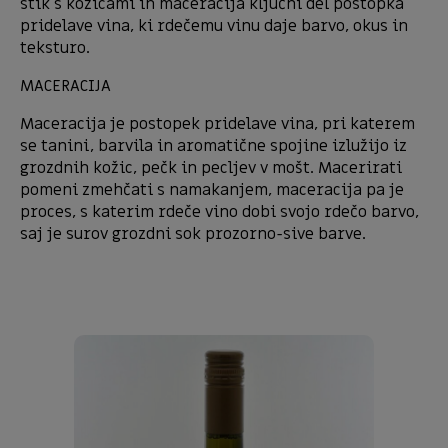
stik s kožicami in maceracija ključni del postopka
pridelave vina, ki rdečemu vinu daje barvo, okus in
teksturo.
MACERACIJA
Maceracija je postopek pridelave vina, pri katerem
se tanini, barvila in aromatične spojine izlužijo iz
grozdnih kožic, pečk in pecljev v mošt. Macerirati
pomeni zmehčati s namakanjem, maceracija pa je
proces, s katerim rdeče vino dobi svojo rdečo barvo,
saj je surov grozdni sok prozorno-sive barve.