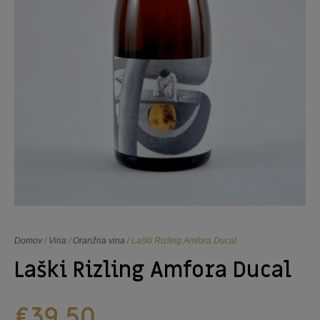
Domov
/
Vina
/
Oranžna vina
/ Laški Rizling Amfora Ducal
Laški Rizling Amfora Ducal
€
39,50