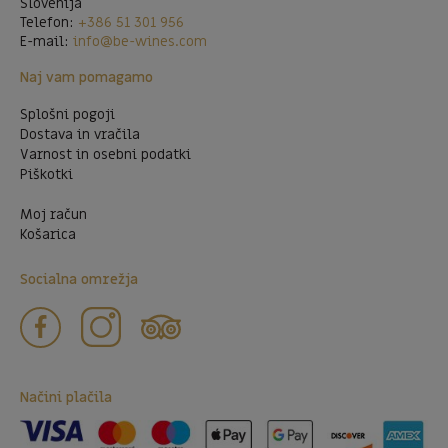
Slovenija
Telefon:
+386 51 301 956
E-mail:
info@be-wines.com
Naj vam pomagamo
Splošni pogoji
Dostava in vračila
Varnost in osebni podatki
Piškotki
Moj račun
Košarica
Socialna omrežja
Načini plačila