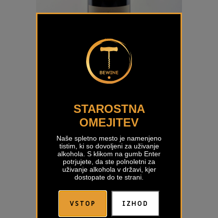
Laški Rizling Selekcija Batič
€
32,00
STAROSTNA
OMEJITEV
Naše spletno mesto je namenjeno
tistim, ki so dovoljeni za uživanje
alkohola. S klikom na gumb Enter
potrjujete, da ste polnoletni za
uživanje alkohola v državi, kjer
dostopate do te strani.
VSTOP
IZHOD