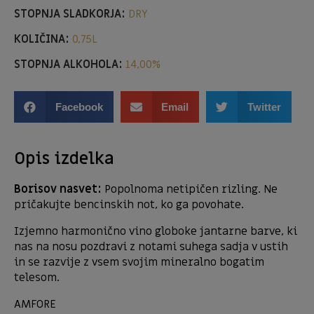
STOPNJA SLADKORJA:
DRY
KOLIČINA:
0,75L
STOPNJA ALKOHOLA:
14,00%
Facebook
Email
Twitter
Opis izdelka
Borisov nasvet:
Popolnoma netipičen rizling. Ne
pričakujte bencinskih not, ko ga povohate.
Izjemno harmonično vino globoke jantarne barve, ki
nas na nosu pozdravi z notami suhega sadja v ustih
in se razvije z vsem svojim mineralno bogatim
telesom.
AMFORE