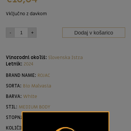
Vključno z davkom
Dodaj v košarico
-
+
Vinorodni okoliš:
Slovenska Istra
Letnik:
2024
BRAND NAME:
ROJAC
SORTA:
Bio Malvasia
BARVA:
White
STIL:
MEDIUM BODY
STOPNJA SLADKORJA:
DRY
KOLIČINA:
0,75L