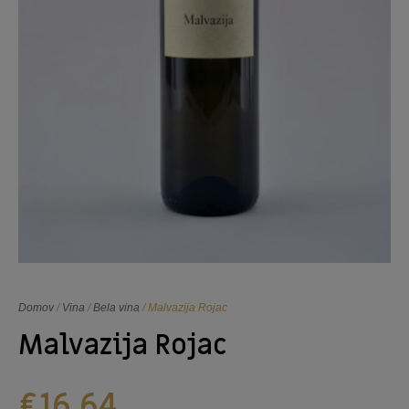
Domov
/
Vina
/
Bela vina
/ Malvazija Rojac
Malvazija Rojac
€
16,64