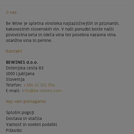
O nas
Be Wine je spletna vinoteka najrazličnejših in priznanih,
kakovostnih slovenskih vin. V naši ponudbi boste našli
prvovrstna bela in rdeča vina ter posebna naravna vina,
oranžna vina in penine.
Kontakt
BEWINES d.o.o.
Dolenjska cesta 83
1000 Ljubljana
Slovenija
Telefon:
+386 51 301 956
E-mail:
info@be-wines.com
Naj vam pomagamo
Splošni pogoji
Dostava in vračila
Varnost in osebni podatki
Piškotki