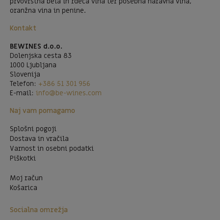
prvovrstna bela in rdeča vina ter posebna naravna vina,
oranžna vina in penine.
Kontakt
BEWINES d.o.o.
Dolenjska cesta 83
1000 Ljubljana
Slovenija
Telefon:
+386 51 301 956
E-mail:
info@be-wines.com
Naj vam pomagamo
Splošni pogoji
Dostava in vračila
Varnost in osebni podatki
Piškotki
Moj račun
Košarica
Socialna omrežja