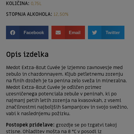
KOLIČINA:
0,75L
STOPNJA ALKOHOLA:
12,50%
Facebook
Email
Twitter
Opis izdelka
Medot Extra-Brut Cuvée je izjemno ravnovesje med
rebulo in chardonnayem. Kljub petletnemu zorenju
na finih drožeh je ta penina zelo sveža in mineralna.
Medot Extra-Brut Cuvée je odličen primer
uresničenega potenciala rebule v peninah, ki po
najmanj petih letih zorenja na kvasovkah, z vsemi
značilnostmi najboljših šampanjcev in svojo svežino,
vabi k naslednjemu požirku.
Postopek pridelave:
grozdje se po trgatvi takoj
stisne. Ohladitev mošta na 8 °C v posodi iz