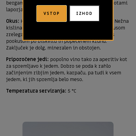
bergamotka), ki se prepletajo z mineralnimi notami
laporja.
VSTOP
IZHOD
Okus:
Harmoničen, uravnotežen in zaokrožen. Nežna
kislina in fini mehurčki se dobro ujemajo z okusom
zrelega sadja, mandljev in citrusov. Podprt je s
pookusom po biskvitu in popečenem kruhu.
Zaključek je dolg, mineralen in obstojen.
Priporočene jedi:
popolno vino tako za aperitiv kot
za spremljavo k jedem. Dobro se poda k rahlo
začinjenim ribjim jedem, karpaču, pa tudi k vsem
jedem, ki jih spremlja belo meso.
Temperatura serviranja:
5 °C