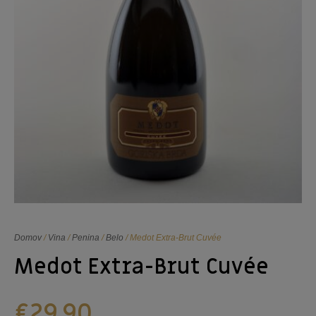
Domov
/
Vina
/
Penina
/
Belo
/ Medot Extra-Brut Cuvée
Medot Extra-Brut Cuvée
€
29,90