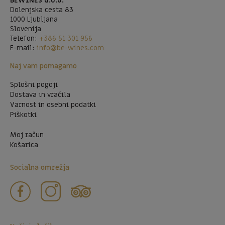
BEWINES d.o.o.
Dolenjska cesta 83
1000 Ljubljana
Slovenija
Telefon:
+386 51 301 956
E-mail:
info@be-wines.com
Naj vam pomagamo
Splošni pogoji
Dostava in vračila
Varnost in osebni podatki
Piškotki
Moj račun
Košarica
Socialna omrežja