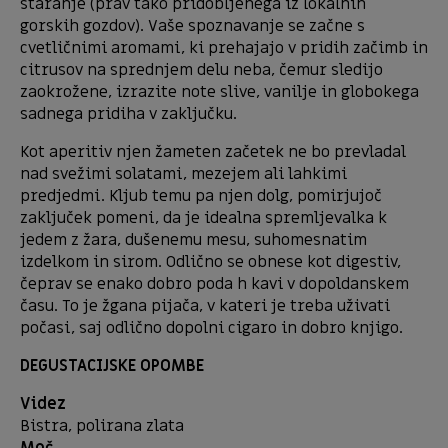
staranje (prav tako pridobljenega iz lokalnih
gorskih gozdov). Vaše spoznavanje se začne s
cvetličnimi aromami, ki prehajajo v pridih začimb in
citrusov na sprednjem delu neba, čemur sledijo
zaokrožene, izrazite note slive, vanilje in globokega
sadnega pridiha v zaključku.
Kot aperitiv njen žameten začetek ne bo prevladal
nad svežimi solatami, mezejem ali lahkimi
predjedmi. Kljub temu pa njen dolg, pomirjujoč
zaključek pomeni, da je idealna spremljevalka k
jedem z žara, dušenemu mesu, suhomesnatim
izdelkom in sirom. Odlično se obnese kot digestiv,
čeprav se enako dobro poda h kavi v dopoldanskem
času. To je žgana pijača, v kateri je treba uživati
počasi, saj odlično dopolni cigaro in dobro knjigo.
DEGUSTACIJSKE OPOMBE
Videz
Bistra, polirana zlata