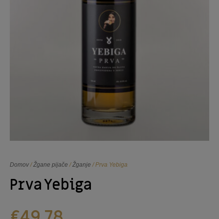
Domov
/
Žgane pijače
/
Žganje
/ Prva Yebiga
Prva Yebiga
€
49,78