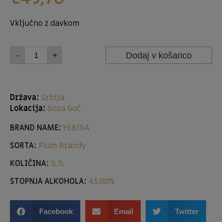
Vključno z davkom
Dodaj v košarico
-
+
Država:
Srbija
Lokacija:
Gora
Goč
BRAND NAME:
YEBIGA
SORTA:
Plum Brandy
KOLIČINA:
0,7L
STOPNJA ALKOHOLA:
43,00%
Facebook
Email
Twitter