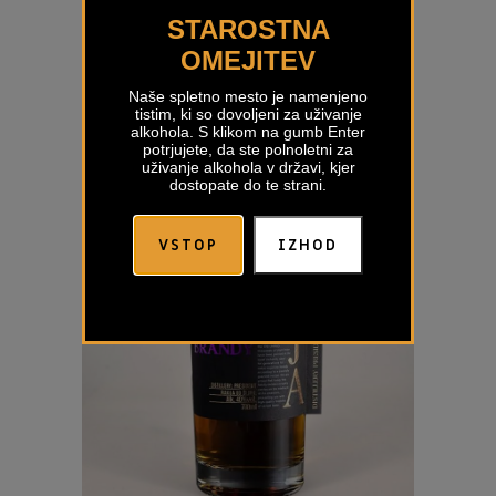
Plum Brandy Skordijska
STAROSTNA
€
49,78
OMEJITEV
Naše spletno mesto je namenjeno
tistim, ki so dovoljeni za uživanje
alkohola. S klikom na gumb Enter
potrjujete, da ste polnoletni za
uživanje alkohola v državi, kjer
dostopate do te strani.
VSTOP
IZHOD