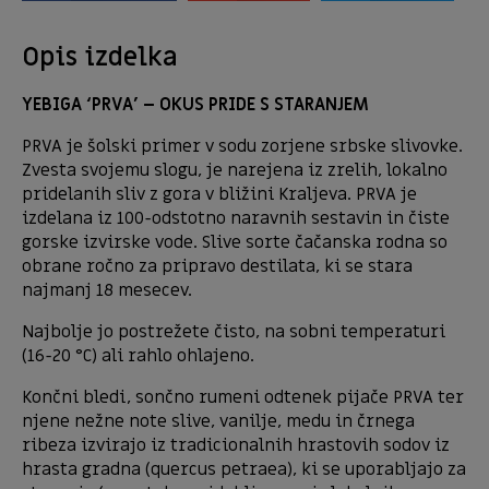
Opis izdelka
YEBIGA ‘PRVA’ – OKUS PRIDE S STARANJEM
PRVA je šolski primer v sodu zorjene srbske slivovke.
Zvesta svojemu slogu, je narejena iz zrelih, lokalno
pridelanih sliv z gora v bližini Kraljeva. PRVA je
izdelana iz 100-odstotno naravnih sestavin in čiste
gorske izvirske vode. Slive sorte čačanska rodna so
obrane ročno za pripravo destilata, ki se stara
najmanj 18 mesecev.
Najbolje jo postrežete čisto, na sobni temperaturi
(16-20 °C) ali rahlo ohlajeno.
Končni bledi, sončno rumeni odtenek pijače PRVA ter
njene nežne note slive, vanilje, medu in črnega
ribeza izvirajo iz tradicionalnih hrastovih sodov iz
hrasta gradna (quercus petraea), ki se uporabljajo za