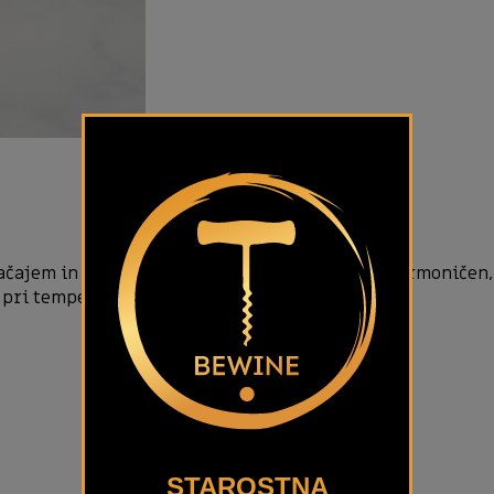
značajem in žametnim profilom. V ustih je poln, harmoničen
 pri temperaturi 8–12 °C.
STAROSTNA