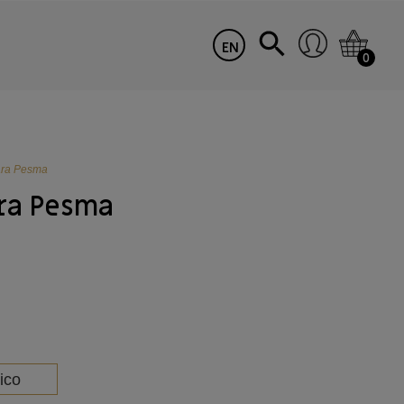
EN
0
ara Pesma
ra Pesma
ico