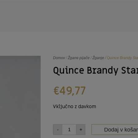
Domov
/
Žgane pijače
/
Žganje
/ Quince Brandy St
Quince Brandy Sta
€
49,77
Vključno z davkom
Dodaj v košar
-
+