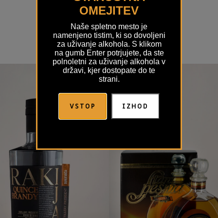
OMEJITEV
SORODNI IZDELKI
Naše spletno mesto je
namenjeno tistim, ki so dovoljeni
za uživanje alkohola. S klikom
na gumb Enter potrjujete, da ste
polnoletni za uživanje alkohola v
državi, kjer dostopate do te
strani.
VSTOP
IZHOD