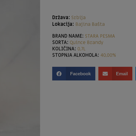
Država:
Srbija
Lokacija:
Bajina Bašta
BRAND NAME:
STARA PESMA
SORTA:
Quince Brandy
KOLIČINA:
0,7L
STOPNJA ALKOHOLA:
40,00%
Facebook
Email