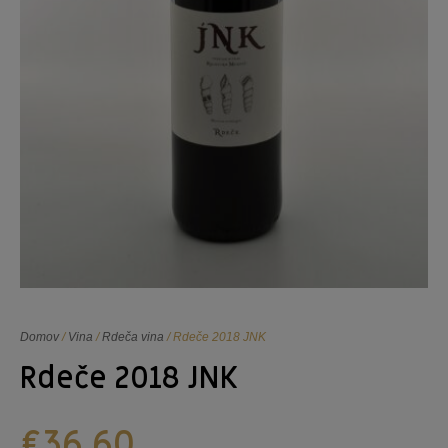
Domov
/
Vina
/
Rdeča vina
/ Rdeče 2018 JNK
Rdeče 2018 JNK
€
36,60