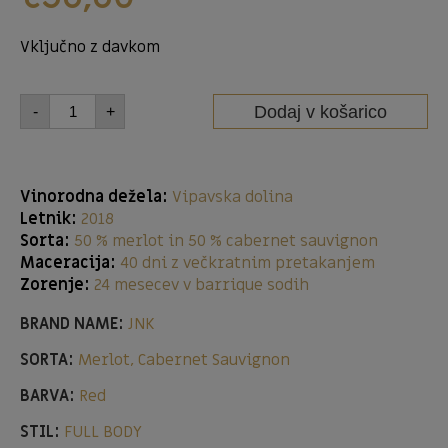
Vključno z davkom
Dodaj v košarico
-
+
Vinorodna dežela:
Vipavska dolina
Letnik:
2018
Sorta:
50 % merlot in 50 % cabernet sauvignon
Maceracija:
40 dni z večkratnim pretakanjem
Zorenje:
24 mesecev v barrique sodih
BRAND NAME:
JNK
SORTA:
Merlot, Cabernet Sauvignon
BARVA:
Red
STIL:
FULL BODY