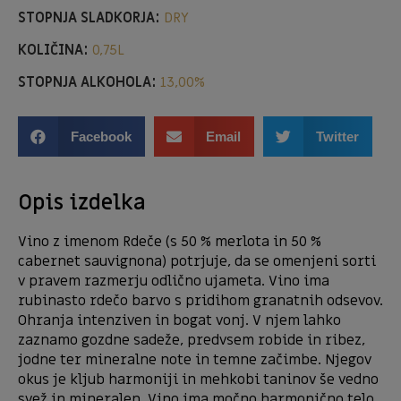
STOPNJA SLADKORJA:
DRY
KOLIČINA:
0,75L
STOPNJA ALKOHOLA:
13,00%
Facebook
Email
Twitter
Opis izdelka
Vino z imenom Rdeče (s 50 % merlota in 50 %
cabernet sauvignona) potrjuje, da se omenjeni sorti
v pravem razmerju odlično ujameta. Vino ima
rubinasto rdečo barvo s pridihom granatnih odsevov.
Ohranja intenziven in bogat vonj. V njem lahko
zaznamo gozdne sadeže, predvsem robide in ribez,
jodne ter mineralne note in temne začimbe. Njegov
okus je kljub harmoniji in mehkobi taninov še vedno
svež in mineralen. Vino ima močno harmonično telo.