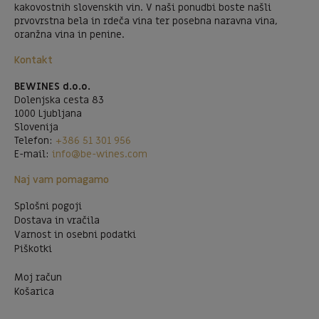
kakovostnih slovenskih vin. V naši ponudbi boste našli
prvovrstna bela in rdeča vina ter posebna naravna vina,
oranžna vina in penine.
Kontakt
BEWINES d.o.o.
Dolenjska cesta 83
1000 Ljubljana
Slovenija
Telefon:
+386 51 301 956
E-mail:
info@be-wines.com
Naj vam pomagamo
Splošni pogoji
Dostava in vračila
Varnost in osebni podatki
Piškotki
Moj račun
Košarica