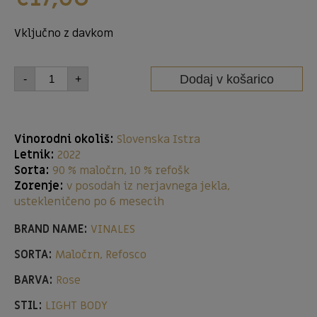
Vključno z davkom
Dodaj v košarico
-
+
Vinorodni okoliš:
Slovenska Istra
Letnik:
2022
Sorta:
90 % maločrn, 10 % refošk
Zorenje:
v posodah iz nerjavnega jekla,
ustekleničeno po 6 mesecih
BRAND NAME:
VINALES
SORTA:
Maločrn, Refosco
BARVA:
Rose
STIL:
LIGHT BODY