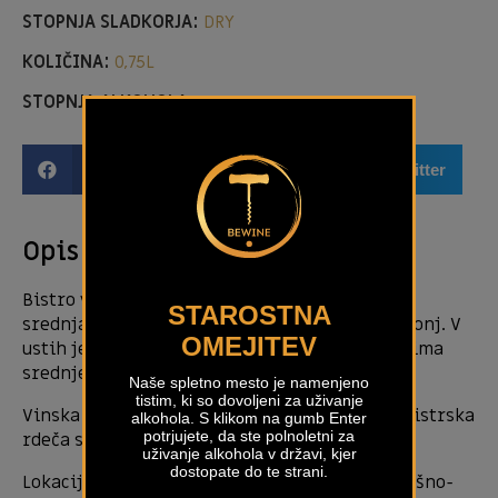
STOPNJA SLADKORJA:
DRY
KOLIČINA:
0,75L
STOPNJA ALKOHOLA:
11,50%
Facebook
Email
Twitter
Opis izdelka
Bistro vino, barva mehkega jutranjega roseja,
STAROSTNA
srednja viskoznost. Ima opazen, bogat sadni vonj. V
OMEJITEV
ustih je suho, a s prijetno sadno polnostjo, ki ima
srednje dolg pookus.
Naše spletno mesto je namenjeno
tistim, ki so dovoljeni za uživanje
Vinska sorta Maločrn je zelo redka avtohtona istrska
alkohola. S klikom na gumb Enter
potrjujete, da ste polnoletni za
rdeča sorta.
uživanje alkohola v državi, kjer
dostopate do te strani.
Lokacija: Poljane (280 m nadmorske višine), flišno-