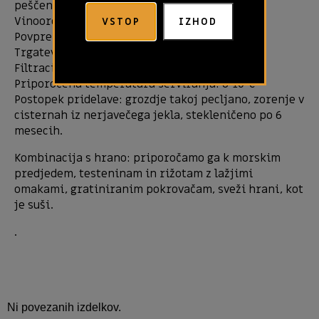
peščena tla na laporju (lahka tla)
Vinoorodno območje: Slovenska Istra
VSTOP
IZHOD
Povprečna starost trte: 10 let
Trgatev: ročna, začetek septembra
Filtracija: da – pred stekleničenjem
Priporočena temperatura serviranja: 8-10°C
Postopek pridelave: grozdje takoj pecljano, zorenje v
cisternah iz nerjavečega jekla, stekleničeno po 6
mesecih.
Kombinacija s hrano: priporočamo ga k morskim
predjedem, testeninam in rižotam z lažjimi
omakami, gratiniranim pokrovačam, sveži hrani, kot
je suši.
.
Ni povezanih izdelkov.