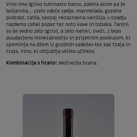
Vino ima igrivo rubinasto barvo, paleta arom pa je
božanska… zrelo rdeče sadje, marmelada, gozdna
podrast, rahla, skoraj nezaznavna vanilija, v ozadju
najdemo rahel poper ter noto kave in tobaka. Tanini
so še vedno zelo igrivi, a zelo mehki, sveži, z lepo
poudarjeno mineralnostjo in prijetnim pookusom, ki
spominja na džem iz gozdnih sadežev ter kar traja in
traja. Vino, ki obljublja veliko užitkov.
Kombinacija s hrano:
Močnejša hrana.