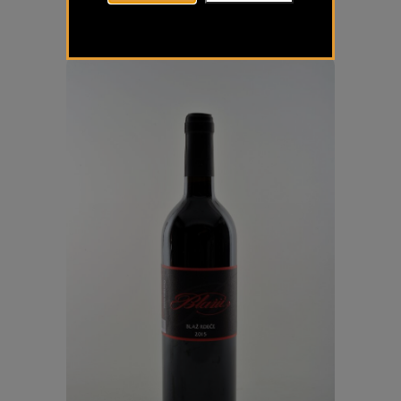
Turno Red Movia
€
19,00