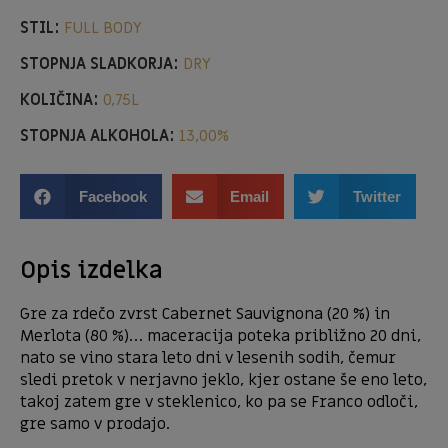
STIL:
FULL BODY
STOPNJA SLADKORJA:
DRY
KOLIČINA:
0,75L
STOPNJA ALKOHOLA:
13,00%
Facebook
Email
Twitter
Opis izdelka
Gre za rdečo zvrst Cabernet Sauvignona (20 %) in
Merlota (80 %)… maceracija poteka približno 20 dni,
nato se vino stara leto dni v lesenih sodih, čemur
sledi pretok v nerjavno jeklo, kjer ostane še eno leto,
takoj zatem gre v steklenico, ko pa se Franco odloči,
gre samo v prodajo.