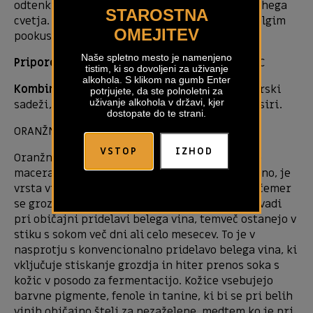
odtenki. Nežne arome zrelega sadja, lesa in suhega
STAROSTNA
cvetja. Polnega telesa, s prijetno svežino in dolgim
OMEJITEV
pookusom.
Naše spletno mesto je namenjeno
Priporočena temperatura serviranja:
12-14 °C
tistim, ki so dovoljeni za uživanje
alkohola. S klikom na gumb Enter
Kombinacija s hrano:
Teletina, belo meso, morski
potrjujete, da ste polnoletni za
uživanje alkohola v državi, kjer
sadeži, začinjene ribje jedi, belo meso, mladi siri.
dostopate do te strani.
ORANŽNO VINO
VSTOP
IZHOD
Oranžno vino, znano tudi kot belo vino z daljšo
maceracijo, vino s stikom kožic ali jantarno vino, je
vrsta vina, pridelanega iz belega grozdja, pri čemer
se grozdne kožice ne odstranijo, kot je to v navadi
pri običajni pridelavi belega vina, temveč ostanejo v
stiku s sokom več dni ali celo mesecev. To je v
nasprotju s konvencionalno pridelavo belega vina, ki
vključuje stiskanje grozdja in hiter prenos soka s
kožic v posodo za fermentacijo. Kožice vsebujejo
barvne pigmente, fenole in tanine, ki bi se pri belih
vinih običajno šteli za nezaželene, medtem ko je pri