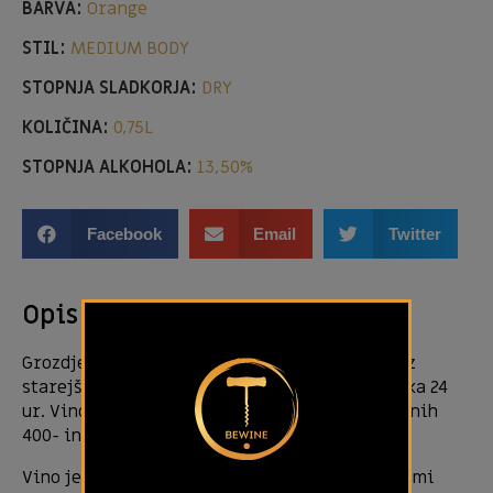
BARVA:
Orange
STIL:
MEDIUM BODY
STOPNJA SLADKORJA:
DRY
KOLIČINA:
0,75L
STOPNJA ALKOHOLA:
13,50%
Facebook
Email
Twitter
Opis izdelka
Grozdje za belo Staro brajdo izvira izključno iz
starejših vinogradov. Hladna maceracija poteka 24
ur. Vino nato zori 12 mesecev v novih in rabljenih
400- in 600-litrskih hrastovih sodih.
Vino je slamnato rumene barve z zlato rumenimi