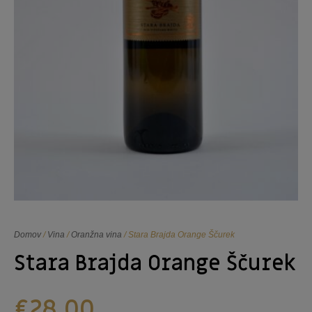
Domov
/
Vina
/
Oranžna vina
/ Stara Brajda Orange Ščurek
Stara Brajda Orange Ščurek
€
28,00