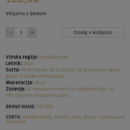
Vključno z davkom
Dodaj v košarico
-
+
Vinska regija:
Goriška brda
Letnik:
2020
Sorta:
60 % rebula, 20 % pikolit, 20 % pika ter nekaj
glere, tržarke in malvazije
Maceracija:
24 ur
Zorenje:
12 mesecev v novih in rabljenih 400- in
600-litrskih hrastovih sodih
BRAND NAME:
ŠČUREK
SORTA:
Ribolla Gialla, Pikolit, Pika, Glera, Tržarka and
Malvasia