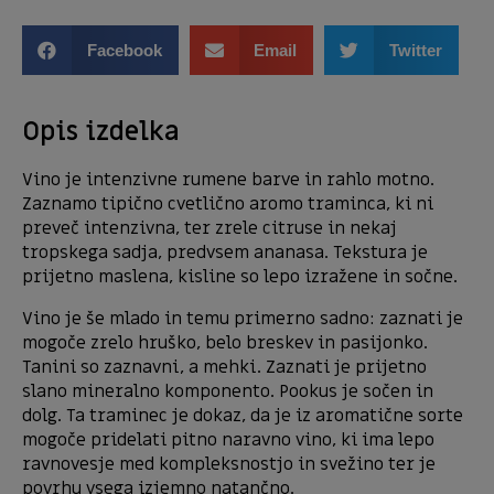
Facebook
Email
Twitter
Opis izdelka
Vino je intenzivne rumene barve in rahlo motno.
Zaznamo tipično cvetlično aromo traminca, ki ni
preveč intenzivna, ter zrele citruse in nekaj
tropskega sadja, predvsem ananasa. Tekstura je
prijetno maslena, kisline so lepo izražene in sočne.
Vino je še mlado in temu primerno sadno: zaznati je
mogoče zrelo hruško, belo breskev in pasijonko.
Tanini so zaznavni, a mehki. Zaznati je prijetno
slano mineralno komponento. Pookus je sočen in
dolg. Ta traminec je dokaz, da je iz aromatične sorte
mogoče pridelati pitno naravno vino, ki ima lepo
ravnovesje med kompleksnostjo in svežino ter je
povrhu vsega izjemno natančno.