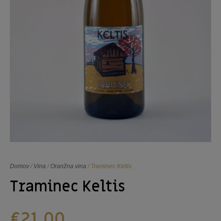
Domov
/
Vina
/
Oranžna vina
/ Traminec Keltis
Traminec Keltis
€
21,00