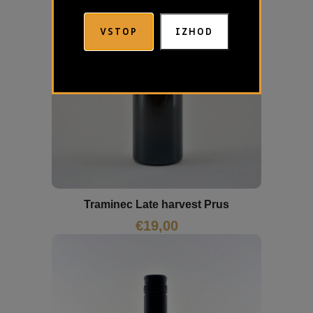
VSTOP
IZHOD
Traminec Late harvest Prus
€
19,00