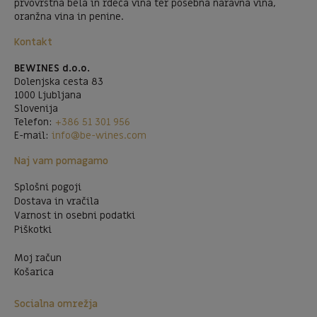
prvovrstna bela in rdeča vina ter posebna naravna vina,
oranžna vina in penine.
Kontakt
BEWINES d.o.o.
Dolenjska cesta 83
1000 Ljubljana
Slovenija
Telefon:
+386 51 301 956
E-mail:
info@be-wines.com
Naj vam pomagamo
Splošni pogoji
Dostava in vračila
Varnost in osebni podatki
Piškotki
Moj račun
Košarica
Socialna omrežja