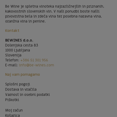
Be Wine je spletna vinoteka najrazličnejših in priznanih,
kakovostnih slovenskih vin. V naši ponudbi boste našli
prvovrstna bela in rdeča vina ter posebna naravna vina,
oranžna vina in penine.
Kontakt
BEWINES d.o.o.
Dolenjska cesta 83
1000 Ljubljana
Slovenija
Telefon:
+386 51 301 956
E-mail:
info@be-wines.com
Naj vam pomagamo
Splošni pogoji
Dostava in vračila
Varnost in osebni podatki
Piškotki
Moj račun
Košarica