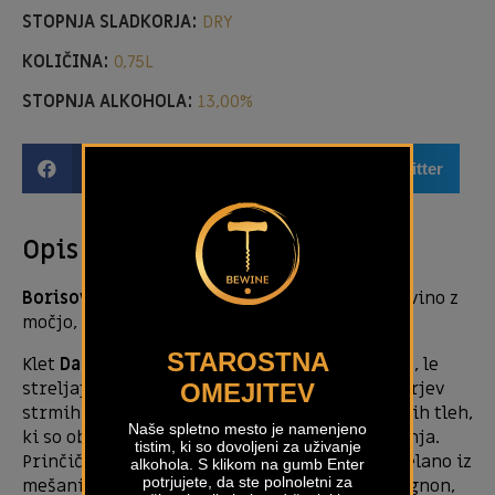
STOPNJA SLADKORJA:
DRY
KOLIČINA:
0,75L
STOPNJA ALKOHOLA:
13,00%
Facebook
Email
Twitter
Opis izdelka
Borisov nasvet:
Vse v enem. Odlično oranžno vino z
močjo, eleganco in sadnostjo.
STAROSTNA
Klet
Dario Prinčič
se nahaja severno od Gorice, le
streljaj od slovenske meje, in obsega 10 hektarjev
OMEJITEV
strmih vinogradov na glinenih in peščenjakovih tleh,
Naše spletno mesto je namenjeno
ki so obdelani po načelih ekološkega kmetovanja.
tistim, ki so dovoljeni za uživanje
Prinčič Trebež je naravno
oranžno vino
, pridelano iz
alkohola. S klikom na gumb Enter
potrjujete, da ste polnoletni za
mešanice sort chardonnay, sivi pinot in sauvignon,