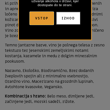
uživanje alkohola v državi, kjer
ki prihajajo z 60 let starih trt, rastočih na glinenih
dostopate do te strani.
in apnenčastih tleh. Most vsake sorte fermentira
ločeno in spontano. Most ostane v stiku z grozdnimi
VSTOP
IZHOD
kožicami med maceracijo, ki traja od 8 dni za sivi
pinot do 22 dni za sorte chardonnay in sauvignon.
Vino zori 24 mesecev v hrastovih sodih. Stekleničeno
je brez filtracije.
Temno jantarne barve, vino je polnega telesa z resno
teksturo ter jesenskimi zemeljskimi notami
kostanja, karamele in medu z dolgim mineralnim
pookusom.
Naravno, Ekološko, Biodinamično, Brez dodanih
žveplovih spojin ali z minimalno vsebnostjo,
Oranžno vino, Macerirano na grozdnih lupinah,
Avtohtone kvasovke, Vegansko.
Kombinacija s hrano:
Belo meso, dimljene jedi,
začinjene jedi, morski sadeži, rižote.