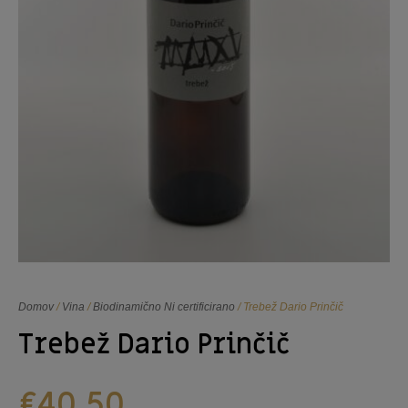
Domov
/
Vina
/
Biodinamično Ni certificirano
/ Trebež Dario Prinčič
Trebež Dario Prinčič
€
40,50