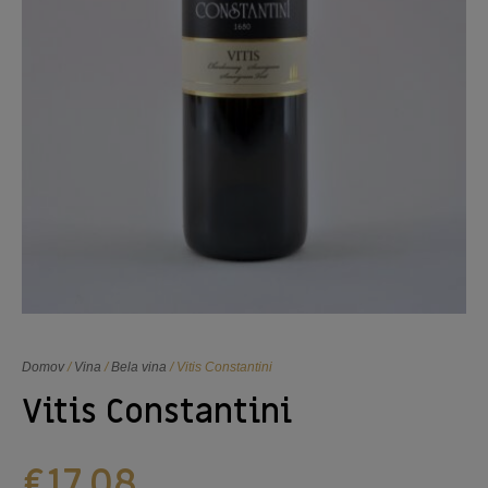
Domov
/
Vina
/
Bela vina
/ Vitis Constantini
Vitis Constantini
€
17,08