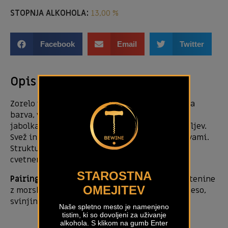
STOPNJA ALKOHOLA:
13,00 %
Facebook
Email
Twitter
Opis izdelka
Zorelo v jeklenih sodih. Kristalna, zlato rumena
barva, vinski šopek je neizčrpen. V ustih zrela
jabolka in hruške s pridihom citrusov in mandljev.
Svež in kompleksen okus z mineralnimi zaznavami.
Strukturno vino s prijetno kislino. Pookus po
cvetnem prahu in sadju.
STAROSTNA
Pairing with food:
surove morske sadeže, testenine
OMEJITEV
z morskimi sadeži, belimi tartufi, ribe, belo meso,
svinjino, pečeno teletino.
Naše spletno mesto je namenjeno
tistim, ki so dovoljeni za uživanje
alkohola. S klikom na gumb Enter