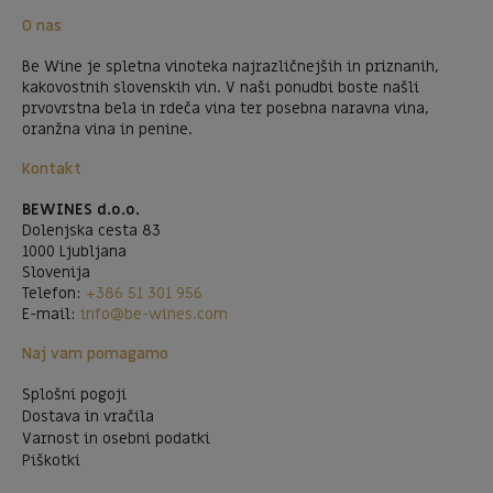
O nas
Be Wine je spletna vinoteka najrazličnejših in priznanih,
kakovostnih slovenskih vin. V naši ponudbi boste našli
prvovrstna bela in rdeča vina ter posebna naravna vina,
oranžna vina in penine.
Kontakt
BEWINES d.o.o.
Dolenjska cesta 83
1000 Ljubljana
Slovenija
Telefon:
+386 51 301 956
E-mail:
info@be-wines.com
Naj vam pomagamo
Splošni pogoji
Dostava in vračila
Varnost in osebni podatki
Piškotki