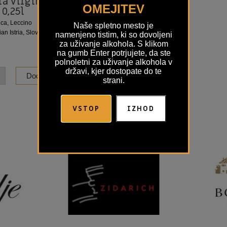
a virgin olive oil
OMEJITEV
0,25l
ica, Leccino
Naše spletno mesto je
an Istria, Slovenia
namenjeno tistim, ki so dovoljeni
za uživanje alkohola. S klikom
na gumb Enter potrjujete, da ste
polnoletni za uživanje alkohola v
državi, kjer dostopate do te
Dodaj v košarico
strani.
VSTOP
IZHOD