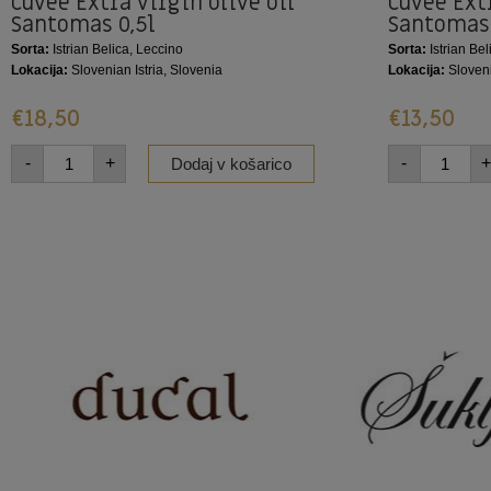
Cuvée Extra virgin olive oil
Cuvée Extr
Santomas 0,5l
Santomas 
Sorta:
Istrian Belica, Leccino
Sorta:
Istrian Bel
Lokacija:
Slovenian Istria, Slovenia
Lokacija:
Sloveni
€
18,50
€
13,50
-
+
-
+
Dodaj v košarico