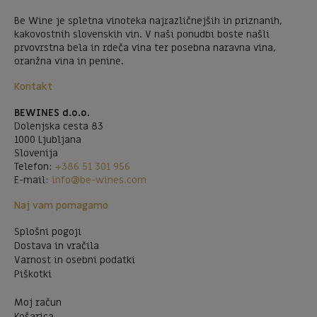
Be Wine je spletna vinoteka najrazličnejših in priznanih,
kakovostnih slovenskih vin. V naši ponudbi boste našli
prvovrstna bela in rdeča vina ter posebna naravna vina,
oranžna vina in penine.
Kontakt
BEWINES d.o.o.
Dolenjska cesta 83
1000 Ljubljana
Slovenija
Telefon:
+386 51 301 956
E-mail:
info@be-wines.com
Naj vam pomagamo
Splošni pogoji
Dostava in vračila
Varnost in osebni podatki
Piškotki
Moj račun
Košarica