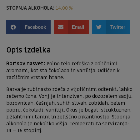
STOPNJA ALKOHOLA:
14,00 %
Facebook
Email
Twitter
Opis izdelka
Borisov nasvet:
Polno telo refoška z odličnimi
aromami, kot sta čokolada in vanilija. Odličen k
različnim vrstam hrane.
Barva je rubinasto rdeča z vijoličnimi odtenki, lahko
rečemo črna. Vonj je intenziven, po dozorelem sadju,
borovnicah, češnjah, suhih slivah, robidah, belem
popru, čokoladi, vaniliji. Okus je bogat, strukturnen,
z žlahtnimi tanini in zeliščno pikantnostjo. Stopnja
alkohola je nekoliko višja. Temperatura serviranja:
14 – 16 stopinj.