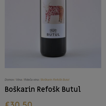
Domov
/
Vina
/
Rdeča vina
/ Boškarin Refošk Butul
Boškarin Refošk Butul
€
30,50