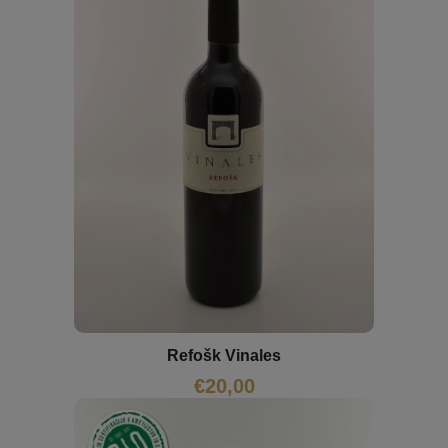
Refošk Vinales
€
20,00