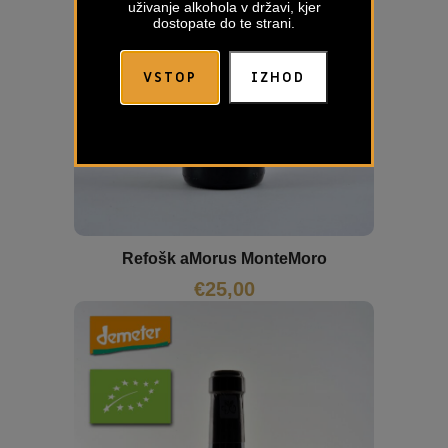
uživanje alkohola v državi, kjer
dostopate do te strani.
VSTOP
IZHOD
Refošk aMorus MonteMoro
€
25,00