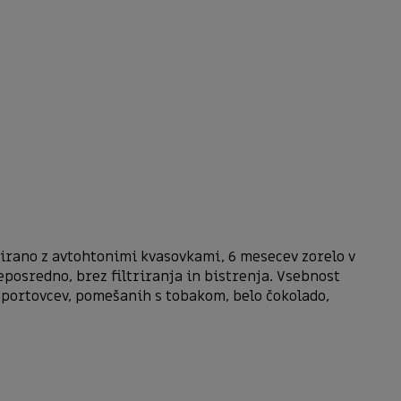
erirano z avtohtonimi kvasovkami, 6 mesecev zorelo v
neposredno, brez filtriranja in bistrenja. Vsebnost
h portovcev, pomešanih s tobakom, belo čokolado,