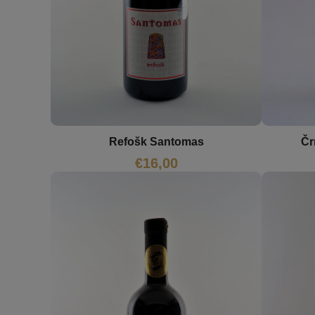
Čr
Refošk Santomas
€
16,00