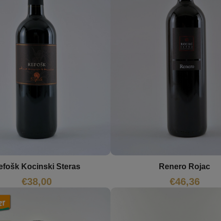
efošk Kocinski Steras
Renero Rojac
€
38,00
€
46,36