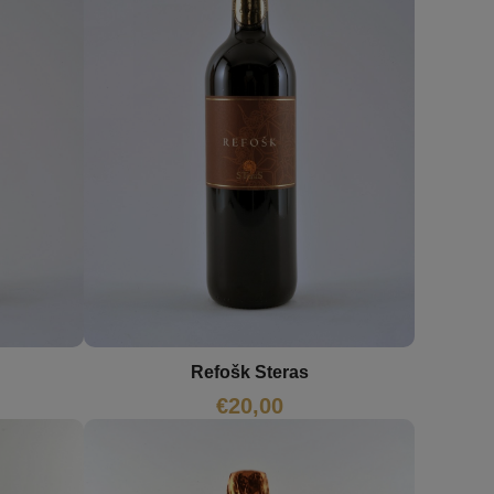
Refošk Steras
€
20,00