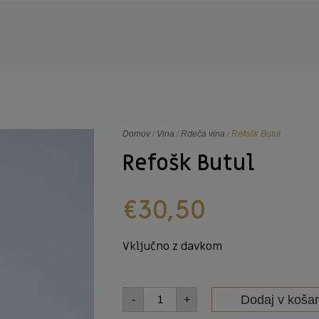
Domov
/
Vina
/
Rdeča vina
/ Refošk Butul
Refošk Butul
€
30,50
Vključno z davkom
Dodaj v košar
-
+