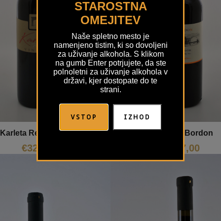
STAROSTNA
OMEJITEV
Naše spletno mesto je
namenjeno tistim, ki so dovoljeni
za uživanje alkohola. S klikom
na gumb Enter potrjujete, da ste
polnoletni za uživanje alkohola v
državi, kjer dostopate do te
strani.
VSTOP
IZHOD
Karleta Red Vinales
Refošk Bordon
€
32,94
€
17,00