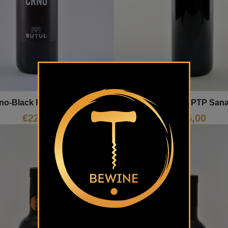
no-Black Refošk Butul
Izbrani Teran PTP San
€
22,00
€
16,00