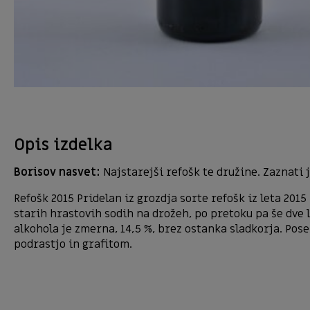
Opis izdelka
Borisov nasvet:
Najstarejši refošk te družine. Zaznati
Refošk 2015 Pridelan iz grozdja sorte refošk iz leta 20
starih hrastovih sodih na drožeh, po pretoku pa še dve l
alkohola je zmerna, 14,5 %, brez ostanka sladkorja. Po
podrastjo in grafitom.