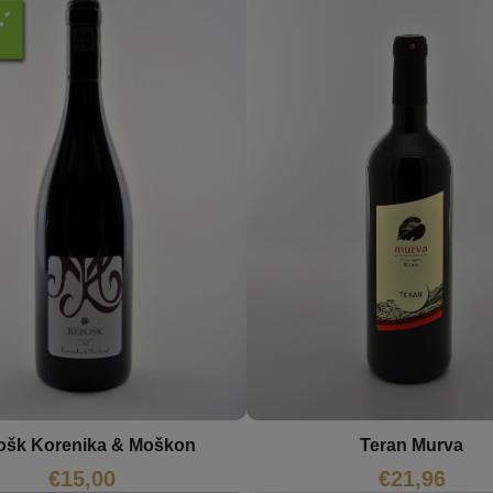
ošk Korenika & Moškon
Teran Murva
€
15,00
€
21,96