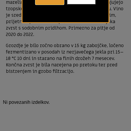
marelica) in rahlo cvetlične note, ki jih dopolnjujejo
tropske arome s pridihom suhih zelišč na nosu. Vino
je srednjega telesa, mineralno, sveže in z dolgim,
prijetnim pookusom. Tipična sveža belokranjska
zvrst s sodobnim pridihom. Primerno za pitje od
2020 do 2022.
Grozdje je bilo ročno obrano v 15 kg zabojčke, ločeno
fermentirano v posodah iz nerjavečega jekla pri 15–
18 °C 10 dni in starano na finih drožeh 7 mesecev.
Končna zvrst je bila narejena po pretoku ter pred
bistrenjem in grobo filtracijo.
Ni povezanih izdelkov.