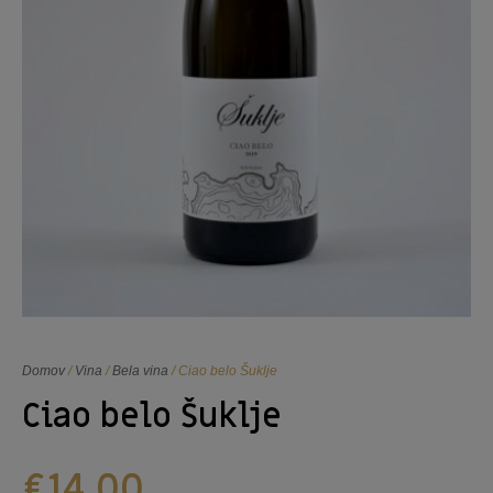
Domov
/
Vina
/
Bela vina
/ Ciao belo Šuklje
Ciao belo Šuklje
€
14,00