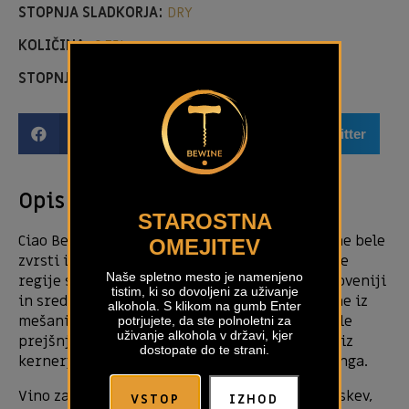
STOPNJA SLADKORJA:
DRY
KOLIČINA:
0,75L
STOPNJA ALKOHOLA:
12,50%
Facebook
Email
Twitter
Opis izdelka
STAROSTNA
Ciao Belo je prenovljena različica tradicionalne bele
OMEJITEV
zvrsti iz Bele krajine, klasična pitna zvrst naše
Naše spletno mesto je namenjeno
regije s sodobnim pridihom. Kot marsikje v Sloveniji
tistim, ki so dovoljeni za uživanje
in srednji Evropi so te zvrsti običajno narejene iz
alkohola. S klikom na gumb Enter
mešanice različnih belih sort, ki so jih posadile
potrjujete, da ste polnoletni za
uživanje alkohola v državi, kjer
prejšnje generacije. Letnik 2019 je sestavljen iz
dostopate do te strani.
kernerja, sauvignona, rizlinga in laškega rizlinga.
Vino zaznamujejo arome rumenega sadja (breskev,
VSTOP
IZHOD