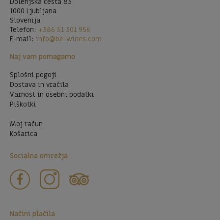
Dolenjska cesta 83
1000 Ljubljana
Slovenija
Telefon:
+386 51 301 956
E-mail:
info@be-wines.com
Naj vam pomagamo
Splošni pogoji
Dostava in vračila
Varnost in osebni podatki
Piškotki
Moj račun
Košarica
Socialna omrežja
Načini plačila