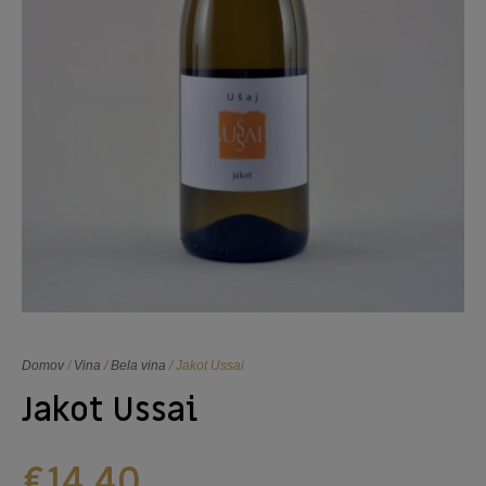
Domov
/
Vina
/
Bela vina
/ Jakot Ussai
Jakot Ussai
€
14,40