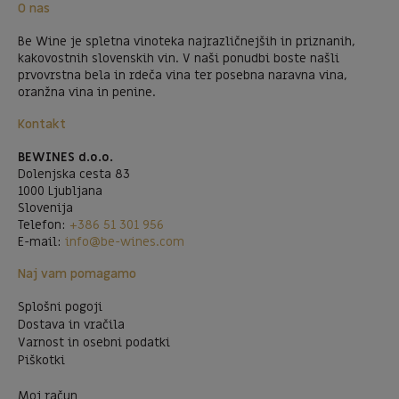
O nas
Be Wine je spletna vinoteka najrazličnejših in priznanih,
kakovostnih slovenskih vin. V naši ponudbi boste našli
prvovrstna bela in rdeča vina ter posebna naravna vina,
oranžna vina in penine.
Kontakt
BEWINES d.o.o.
Dolenjska cesta 83
1000 Ljubljana
Slovenija
Telefon:
+386 51 301 956
E-mail:
info@be-wines.com
Naj vam pomagamo
Splošni pogoji
Dostava in vračila
Varnost in osebni podatki
Piškotki
Moj račun