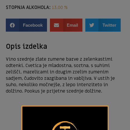
STOPNJA ALKOHOLA:
13,00 %
Facebook
Email
Twitter
Opis izdelka
Vino srednje zlate rumene barve z zelenkastimi
odtenki. Cvetica je mladostna, sortna, s suhimi
zelišči, marelicami in drugim zrelim rumenim
sadjem, čudovito razgibana in vabljiva. V ustih je
suho, nekoliko močnejše, z lepo intenziteto in
dolžino. Pookus je prijetne srednje dolžine.