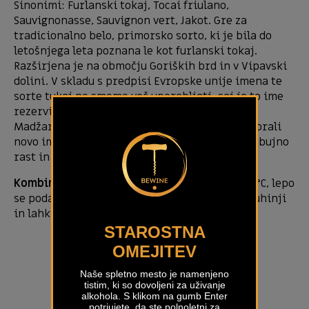
Sinonimi: Furlanski tokaj, Tocai friulano,
Sauvignonasse, Sauvignon vert, Jakot. Gre za
tradicionalno belo, primorsko sorto, ki je bila do
letošnjega leta poznana le kot furlanski tokaj.
Razširjena je na območju Goriških brd in v Vipavski
dolini. V skladu s predpisi Evropske unije imena te
sorte tukaj ne smemo več uporabljati, saj je to ime
rezervirano izključno za vino, pridelano na
Madžarskem. V Sloveniji smo za staro sorto izbrali
novo ime, in sicer zeleni sauvignon. Sorta ima bujno
rast in dozori pred rebulo.
Kombinacija s hrano:
Postrežemo ga pri 9-10 °C, lepo
se poda k ribam, perutnini, solatam, azijski kuhinji
in lahkim prigrizkom.
STAROSTNA
OMEJITEV
Naše spletno mesto je namenjeno
tistim, ki so dovoljeni za uživanje
alkohola. S klikom na gumb Enter
potrjujete, da ste polnoletni za