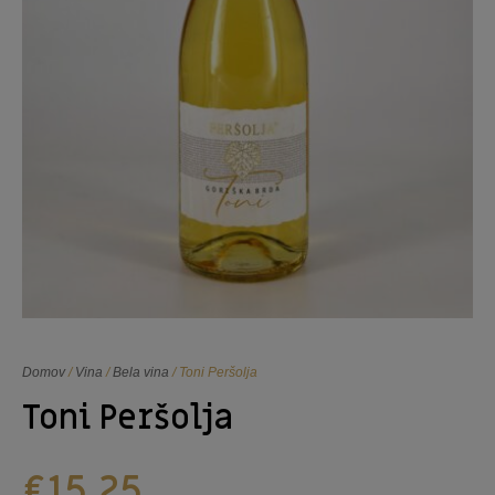
Domov
/
Vina
/
Bela vina
/ Toni Peršolja
Toni Peršolja
€
15,25