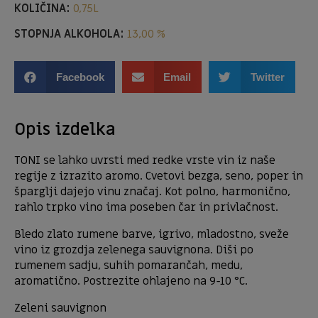
KOLIČINA:
0,75L
STOPNJA ALKOHOLA:
13,00 %
Facebook
Email
Twitter
Opis izdelka
TONI se lahko uvrsti med redke vrste vin iz naše
regije z izrazito aromo. Cvetovi bezga, seno, poper in
šparglji dajejo vinu značaj. Kot polno, harmonično,
rahlo trpko vino ima poseben čar in privlačnost.
Bledo zlato rumene barve, igrivo, mladostno, sveže
vino iz grozdja zelenega sauvignona. Diši po
rumenem sadju, suhih pomarančah, medu,
aromatično. Postrezite ohlajeno na 9-10 °C.
Zeleni sauvignon