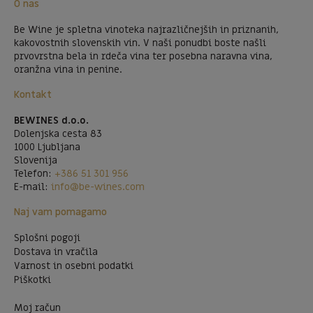
O nas
Be Wine je spletna vinoteka najrazličnejših in priznanih,
kakovostnih slovenskih vin. V naši ponudbi boste našli
prvovrstna bela in rdeča vina ter posebna naravna vina,
oranžna vina in penine.
Kontakt
BEWINES d.o.o.
Dolenjska cesta 83
1000 Ljubljana
Slovenija
Telefon:
+386 51 301 956
E-mail:
info@be-wines.com
Naj vam pomagamo
Splošni pogoji
Dostava in vračila
Varnost in osebni podatki
Piškotki
Moj račun