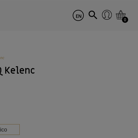
EN
0
enc
Q Kelenc
ico