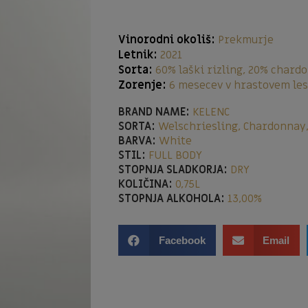
Vinorodni okoliš:
Prekmurje
Letnik:
2021
Sorta:
60% laški rizling, 20% chard
Zorenje:
6 mesecev v hrastovem lesu
BRAND NAME:
KELENC
SORTA:
Welschriesling, Chardonnay
BARVA:
White
STIL:
FULL BODY
STOPNJA SLADKORJA:
DRY
KOLIČINA:
0,75L
STOPNJA ALKOHOLA:
13,00%
Facebook
Email