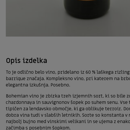
Opis izdelka
To je odlično belo vino, pridelano iz 60 % laškega rizli
barrique značaja. Kompleksno vino, pri katerem na brbo
elegantna izkušnja. Posebno.
Bohemian vino je zbirka treh izjemnih sort, ki so bile 
chardonnaya in sauvignonov šopek po suhem senu. Vse to d
tipičen za lendavsko območje, ki ga oblikuje terroir. D
dobra vina tudi v slabših letnikih. Sorte so konstanta 
najbolj bujno med vinskimi velikani in se ujema z enako
začimba s posebnim šopkom.