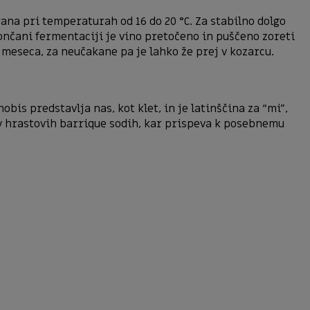
ana pri temperaturah od 16 do 20 °C. Za stabilno dolgo
ončani fermentaciji je vino pretočeno in puščeno zoreti
a meseca, za neučakane pa je lahko že prej v kozarcu.
obis predstavlja nas, kot klet, in je latinščina za “mi”,
i v hrastovih barrique sodih, kar prispeva k posebnemu