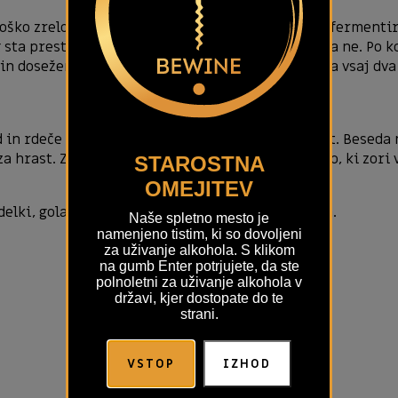
ško zrelost že v vinogradu. Vsa tri vina so suha, fermentir
 sta prestala biološko fermentacijo, sauvignon pa ne. Po k
in doseženi želeni ravni lesnih not. Tukaj se stara vsaj dv
in rdeče Dark wood, ki sta sestavljeni iz več sort. Beseda n
 za hrast. Zato smo s hrastom združili izbrano vino, ki zor
STAROSTNA
OMEJITEV
delki, golaž, pečenke, dimljeno meso in vse z žara.
Naše spletno mesto je
namenjeno tistim, ki so dovoljeni
za uživanje alkohola. S klikom
na gumb Enter potrjujete, da ste
polnoletni za uživanje alkohola v
državi, kjer dostopate do te
strani.
VSTOP
IZHOD
SORODNI IZDELKI