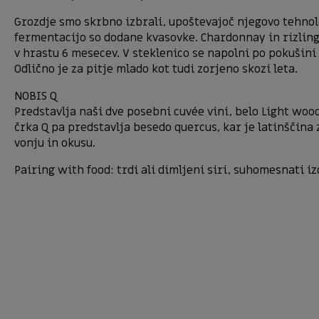
Grozdje smo skrbno izbrali, upoštevajoč njegovo tehnolo
fermentacijo so dodane kvasovke. Chardonnay in rizling
v hrastu 6 mesecev. V steklenico se napolni po pokušini 
Odlično je za pitje mlado kot tudi zorjeno skozi leta.
NOBIS Q
Predstavlja naši dve posebni cuvée vini, belo Light wood 
črka Q pa predstavlja besedo quercus, kar je latinščina
vonju in okusu.
Pairing with food: trdi ali dimljeni siri, suhomesnati iz