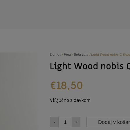
Domov
/
Vina
/
Bela vina
/ Light Wood nobis Q Kel
Light Wood nobis 
€
18,50
Vključno z davkom
Dodaj v košar
-
+