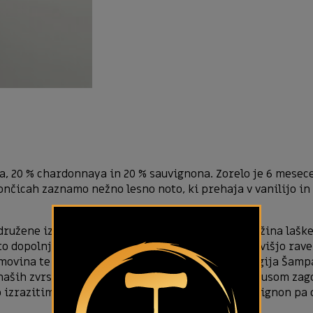
nga, 20 % chardonnaya in 20 % sauvignona. Zorelo je 6 mesec
nčicah zaznamo nežno lesno noto, ki prehaja v vanilijo in
združene iz posebej izbranega vina. Opazna je svežina lašk
opolnjuje hrastova nota, ki vino dvigne na še višjo raven. 
omovina te sorte je znana francoska vinorodna regija Šampan
v naših zvrsteh. S srednje cvetličnim in bogatim okusom za
 izrazitimi teksturami drugih dveh v zvrsti. Sauvignon pa