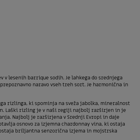
ev v lesenih barrique sodih. Je lahkega do srednjega
 prepoznavno naravo vseh treh sort. Je harmonična in
ega rizlinga, ki spominja na sveža jabolka, mineralnost
Laški rizling je v naši regiji najbolj razširjen in je
ja. Najbolj je razširjena v Srednji Evropi in daje
gotavlja osnovo za izjemna chardonnay vina, ki ostaja
 ostaja briljantna senzorična izjema in mojstrska