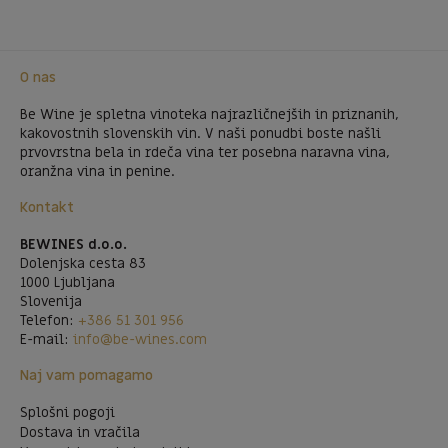
O nas
Be Wine je spletna vinoteka najrazličnejših in priznanih,
kakovostnih slovenskih vin. V naši ponudbi boste našli
prvovrstna bela in rdeča vina ter posebna naravna vina,
oranžna vina in penine.
Kontakt
BEWINES d.o.o.
Dolenjska cesta 83
1000 Ljubljana
Slovenija
Telefon:
+386 51 301 956
E-mail:
info@be-wines.com
Naj vam pomagamo
Splošni pogoji
Dostava in vračila