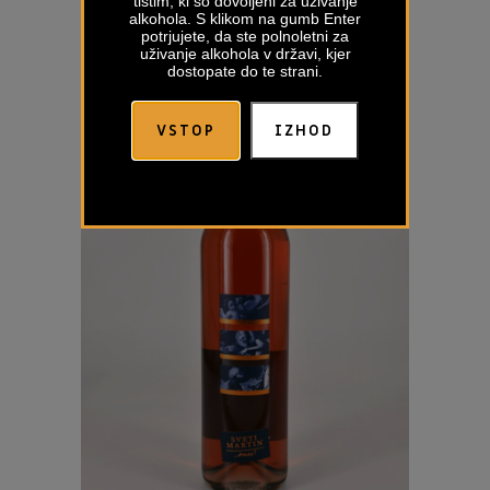
tistim, ki so dovoljeni za uživanje
alkohola. S klikom na gumb Enter
€
20,00
potrjujete, da ste polnoletni za
uživanje alkohola v državi, kjer
dostopate do te strani.
VSTOP
IZHOD