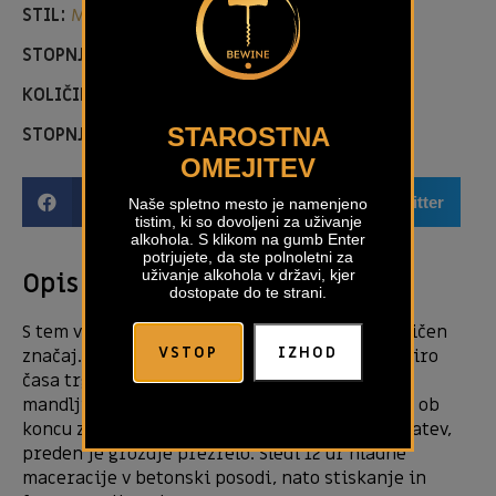
STIL:
MEDIUM BODY
STOPNJA SLADKORJA:
DRY
KOLIČINA:
0,75L
STAROSTNA
STOPNJA ALKOHOLA:
13,00 %
OMEJITEV
Facebook
Email
Twitter
Naše spletno mesto je namenjeno
tistim, ki so dovoljeni za uživanje
alkohola. S klikom na gumb Enter
potrjujete, da ste polnoletni za
uživanje alkohola v državi, kjer
Opis izdelka
dostopate do te strani.
S tem vinom smo poskušali doseči čim bolj tipičen
VSTOP
IZHOD
značaj. To dosežemo v vinogradu s popolno izbiro
časa trgatve. Želimo doseči tipično aromo po
mandljih, zato moramo grozdje obrati povsem ob
koncu zorenja. Na voljo imate le dva dni za trgatev,
preden je grozdje prezrelo. Sledi 12 ur hladne
maceracije v betonski posodi, nato stiskanje in