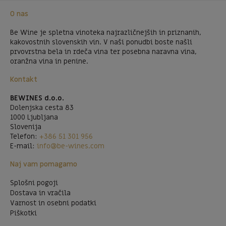
O nas
Be Wine je spletna vinoteka najrazličnejših in priznanih,
kakovostnih slovenskih vin. V naši ponudbi boste našli
prvovrstna bela in rdeča vina ter posebna naravna vina,
oranžna vina in penine.
Kontakt
BEWINES d.o.o.
Dolenjska cesta 83
1000 Ljubljana
Slovenija
Telefon:
+386 51 301 956
E-mail:
info@be-wines.com
Naj vam pomagamo
Splošni pogoji
Dostava in vračila
Varnost in osebni podatki
Piškotki