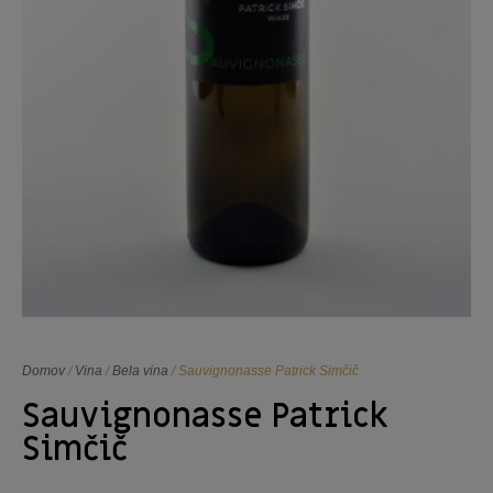
Domov
/
Vina
/
Bela vina
/ Sauvignonasse Patrick Simčič
Sauvignonasse Patrick
Simčič