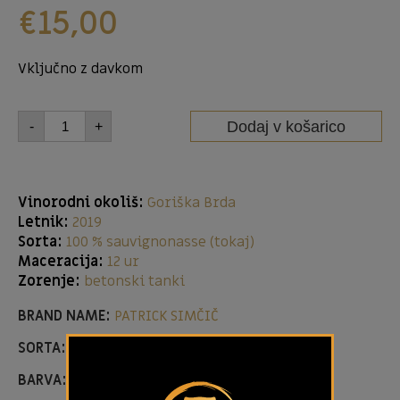
€
15,00
Vključno z davkom
Dodaj v košarico
-
+
Vinorodni okoliš:
Goriška Brda
Letnik:
2019
Sorta:
100 % sauvignonasse (tokaj)
Maceracija:
12 ur
Zorenje:
betonski tanki
BRAND NAME:
PATRICK SIMČIČ
SORTA:
Sauvignonasse (Tokaj)
BARVA:
White