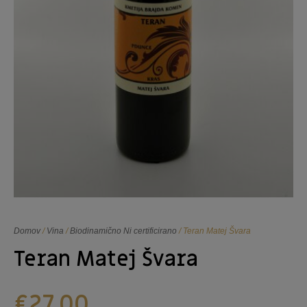
Domov
/
Vina
/
Biodinamično Ni certificirano
/ Teran Matej Švara
Teran Matej Švara
€
27,00