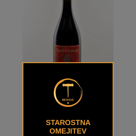
Antonius Refošk Sergasi Santomas
€
36,00
STAROSTNA
OMEJITEV