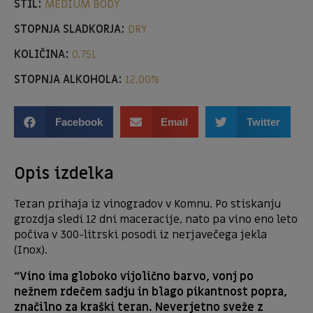
STIL:
MEDIUM BODY
STOPNJA SLADKORJA:
DRY
KOLIČINA:
0,75L
STOPNJA ALKOHOLA:
12,00%
Facebook
Email
Twitter
Opis izdelka
Teran prihaja iz vinogradov v Komnu. Po stiskanju
grozdja sledi 12 dni maceracije, nato pa vino eno leto
počiva v 300-litrski posodi iz nerjavečega jekla
(Inox).
“Vino ima globoko vijolično barvo, vonj po
nežnem rdečem sadju in blago pikantnost popra,
značilno za kraški teran. Neverjetno sveže z