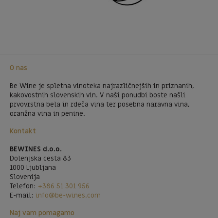
O nas
Be Wine je spletna vinoteka najrazličnejših in priznanih,
kakovostnih slovenskih vin. V naši ponudbi boste našli
prvovrstna bela in rdeča vina ter posebna naravna vina,
oranžna vina in penine.
Kontakt
BEWINES d.o.o.
Dolenjska cesta 83
1000 Ljubljana
Slovenija
Telefon:
+386 51 301 956
E-mail:
info@be-wines.com
Naj vam pomagamo