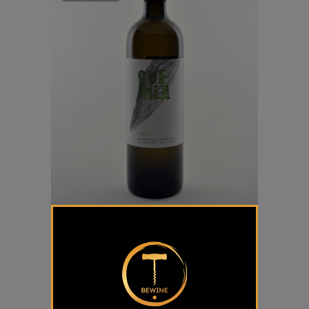
Pinela Guerila
€
16,16