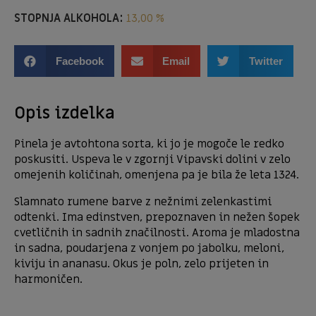
STOPNJA ALKOHOLA:
13,00 %
Facebook
Email
Twitter
Opis izdelka
Pinela je avtohtona sorta, ki jo je mogoče le redko
poskusiti. Uspeva le v zgornji Vipavski dolini v zelo
omejenih količinah, omenjena pa je bila že leta 1324.
Slamnato rumene barve z nežnimi zelenkastimi
odtenki. Ima edinstven, prepoznaven in nežen šopek
cvetličnih in sadnih značilnosti. Aroma je mladostna
in sadna, poudarjena z vonjem po jabolku, meloni,
kiviju in ananasu. Okus je poln, zelo prijeten in
harmoničen.