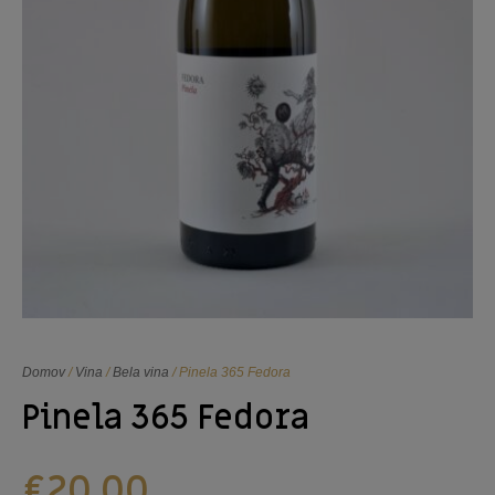
Domov
/
Vina
/
Bela vina
/ Pinela 365 Fedora
Pinela 365 Fedora
€
20,00