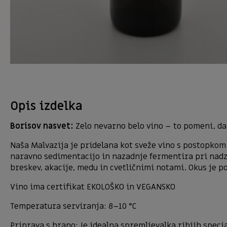
Opis izdelka
Borisov nasvet:
Zelo nevarno belo vino – to pomeni, da 
Naša Malvazija je pridelana kot sveže vino s postopkom k
naravno sedimentacijo in nazadnje fermentira pri nadzo
breskev, akacije, medu in cvetličnimi notami. Okus je pol
Vino ima certifikat EKOLOŠKO in VEGANSKO
Temperatura serviranja: 8–10 °C
Priprava s hrano: Je idealna spremljevalka ribjih specia