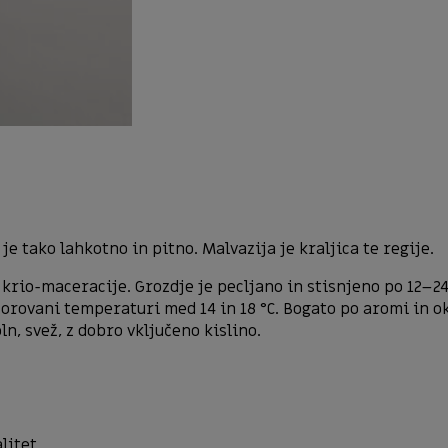
je tako lahkotno in pitno. Malvazija je kraljica te regije.
rio-maceracije. Grozdje je pecljano in stisnjeno po 12–24 
rovani temperaturi med 14 in 18 °C. Bogato po aromi in oku
n, svež, z dobro vključeno kislino.
litet.