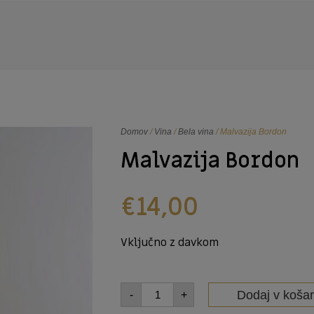
Domov
/
Vina
/
Bela vina
/ Malvazija Bordon
Malvazija Bordon
€
14,00
Vključno z davkom
Dodaj v košar
-
+