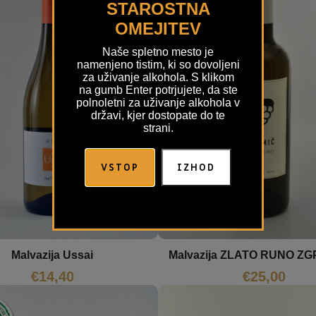
STAROSTNA
OMEJITEV
Naše spletno mesto je
namenjeno tistim, ki so dovoljeni
za uživanje alkohola. S klikom
na gumb Enter potrjujete, da ste
polnoletni za uživanje alkohola v
državi, kjer dostopate do te
strani.
VSTOP
IZHOD
Malvazija Ussai
Malvazija ZLATO RUNO ZG
€
14,40
€
25,00