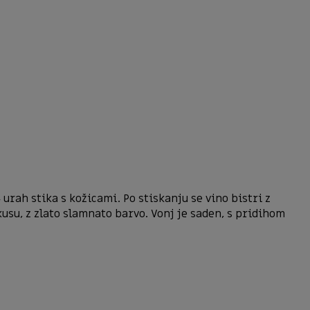
urah stika s kožicami. Po stiskanju se vino bistri z
su, z zlato slamnato barvo. Vonj je saden, s pridihom