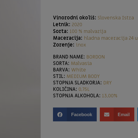
Vinorodni okoliš:
Slovenska Istra
Letnik:
2020
Sorta:
100 % malvazija
Maceracija:
hladna maceracija 24 u
Zorenje:
inox
BRAND NAME:
BORDON
SORTA:
Malvasia
BARVA:
White
STIL:
MEDIUM BODY
STOPNJA SLADKORJA:
DRY
KOLIČINA:
0,75L
STOPNJA ALKOHOLA:
13,00%
Facebook
Email