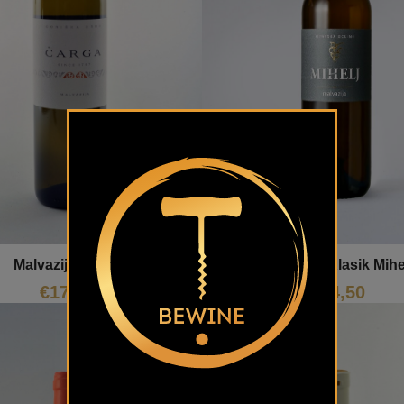
Malvazija Klasik Mihe
Malvazija Čarga
€
14,50
€
17,69