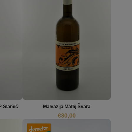
P Slamič
Malvazija Matej Švara
€
30,00