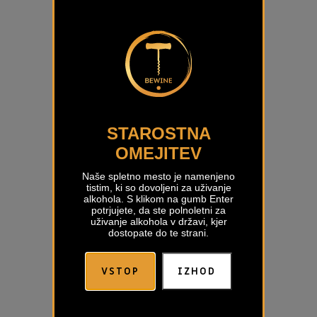
STAROSTNA
OMEJITEV
Naše spletno mesto je namenjeno
tistim, ki so dovoljeni za uživanje
alkohola. S klikom na gumb Enter
potrjujete, da ste polnoletni za
uživanje alkohola v državi, kjer
dostopate do te strani.
Malvazija Klasik Mihelj
VSTOP
IZHOD
€
14,50