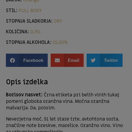
BARVA:
Orange
STIL:
FULL BODY
STOPNJA SLADKORJA:
DRY
KOLIČINA:
0,75L
STOPNJA ALKOHOLA:
15,00%
Facebook
Email
Twitter
Opis izdelka
Borisov nasvet:
Črna etiketa pri belih vinih tukaj
pomeni globoka oranžna vina. Močna oranžna
malvazija. Da, prosim.
Neverjetna moč, 51 let stare trte, avtohtona sorta,
značilne note breskve, marelice. Oranžno vino. Vino