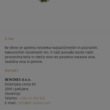
O nas
Be Wine je spletna vinoteka najrazličnejših in priznanih,
kakovostnih slovenskih vin. V naši ponudbi boste našli
prvovrstna bela in rdeča vina ter posebna naravna vina,
oranžna vina in penine.
Kontakt
BEWINES d.o.o.
Dolenjska cesta 83
1000 Ljubljana
Slovenija
Telefon:
+386 51 301 956
E-mail:
info@be-wines.com