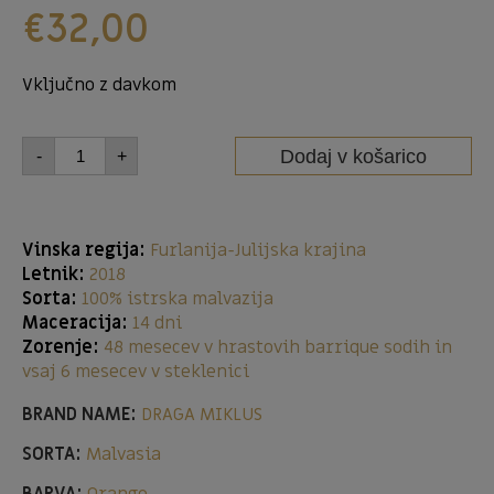
€
32,00
Vključno z davkom
Dodaj v košarico
-
+
Vinska regija:
Furlanija-Julijska krajina
Letnik:
2018
Sorta:
100% istrska malvazija
Maceracija:
14 dni
Zorenje:
48 mesecev v hrastovih barrique sodih in
vsaj 6 mesecev v steklenici
BRAND NAME:
DRAGA MIKLUS
SORTA:
Malvasia