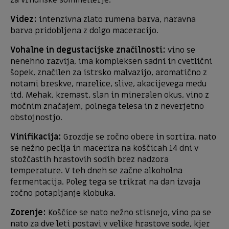
za vrhunske sommelierje.
Videz:
intenzivna zlato rumena barva, naravna
barva pridobljena z dolgo maceracijo.
Vohalne in degustacijske značilnosti:
vino se
nenehno razvija, ima kompleksen sadni in cvetlični
šopek, značilen za istrsko malvazijo, aromatično z
notami breskve, marelice, slive, akacijevega medu
itd. Mehak, kremast, slan in mineralen okus, vino z
močnim značajem, polnega telesa in z neverjetno
obstojnostjo.
Vinifikacija:
Grozdje se ročno obere in sortira, nato
se nežno peclja in macerira na koščicah 14 dni v
stožčastih hrastovih sodih brez nadzora
temperature. V teh dneh se začne alkoholna
fermentacija. Poleg tega se trikrat na dan izvaja
ročno potapljanje klobuka.
Zorenje:
Koščice se nato nežno stisnejo, vino pa se
nato za dve leti postavi v velike hrastove sode, kjer