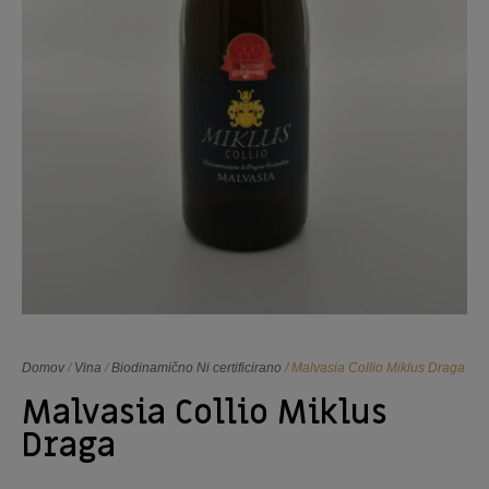
Domov
/
Vina
/
Biodinamično Ni certificirano
/ Malvasia Collio Miklus Draga
Malvasia Collio Miklus
Draga