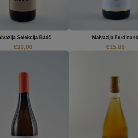
Malvazija Ferdinan
lvazija Selekcija Batič
€
15,86
€
30,00