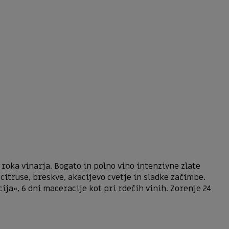
 roka vinarja. Bogato in polno vino intenzivne zlate
itruse, breskve, akacijevo cvetje in sladke začimbe.
ja«, 6 dni maceracije kot pri rdečih vinih. Zorenje 24