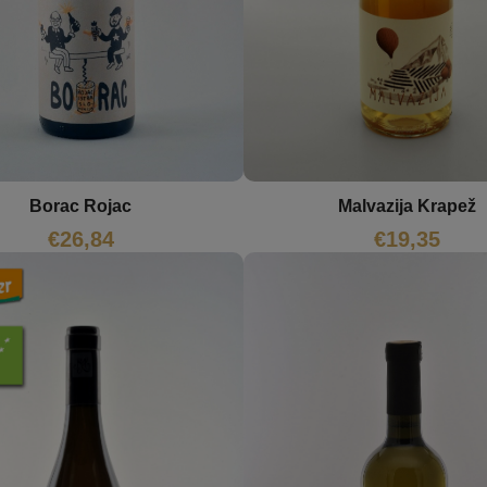
Borac Rojac
Malvazija Krapež
€
26,84
€
19,35