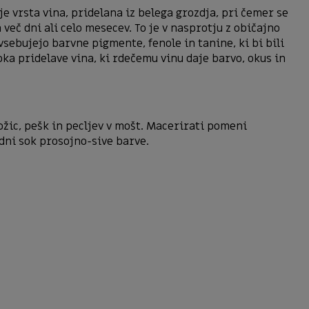
je vrsta vina, pridelana iz belega grozdja, pri čemer se
 več dni ali celo mesecev. To je v nasprotju z običajno
vsebujejo barvne pigmente, fenole in tanine, ki bi bili
pka pridelave vina, ki rdečemu vinu daje barvo, okus in
ožic, pešk in pecljev v mošt. Macerirati pomeni
dni sok prosojno-sive barve.