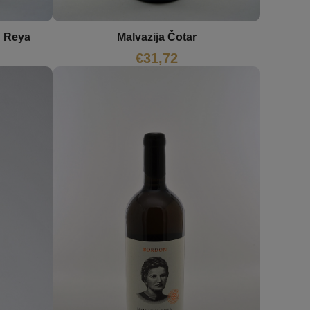
n Reya
Malvazija Čotar
€
31,72