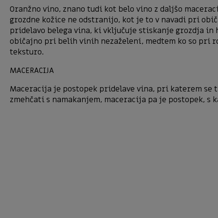
Oranžno vino, znano tudi kot belo vino z daljšo maceraci
grozdne kožice ne odstranijo, kot je to v navadi pri obič
pridelavo belega vina, ki vključuje stiskanje grozdja in
običajno pri belih vinih nezaželeni, medtem ko so pri rd
teksturo.
MACERACIJA
Maceracija je postopek pridelave vina, pri katerem se t
zmehčati s namakanjem, maceracija pa je postopek, s ka