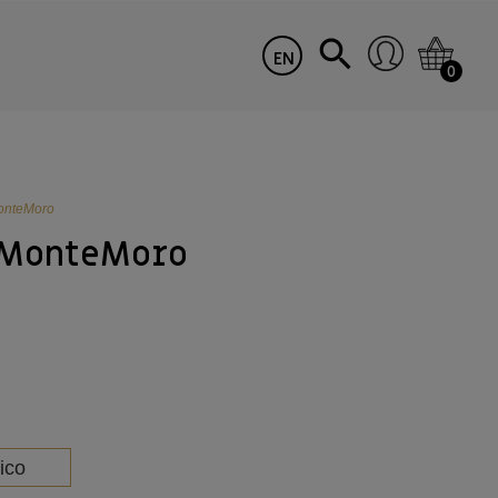
EN
0
MonteMoro
 MonteMoro
ico