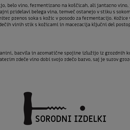
jo, belo vino, fermentirano na koščicah, ali jantarno vino, 
ajni pridelavi belega vina, temveč ostanejo v stiku s sokom
 hiter prenos soka s kožic v posodo za fermentacijo. Kožice 
ečih vinih stik s kožicami in maceracija ključni del posto
anini, barvila in aromatične spojine izlužijo iz grozdnih k
terim rdeče vino dobi svojo rdečo barvo, saj je surov groz
SORODNI IZDELKI