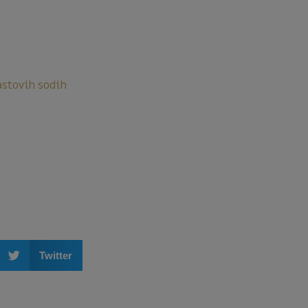
astovih sodih
Twitter