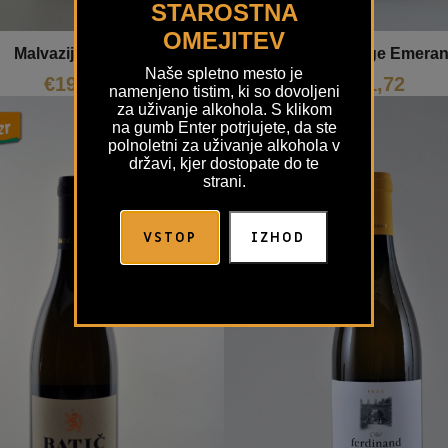
STAROSTNA
OMEJITEV
Malvazija Anima
Malvazija Orange Emera
Naše spletno mesto je
€
19,52
€
31,72
namenjeno tistim, ki so dovoljeni
za uživanje alkohola. S klikom
na gumb Enter potrjujete, da ste
polnoletni za uživanje alkohola v
državi, kjer dostopate do te
strani.
VSTOP
IZHOD