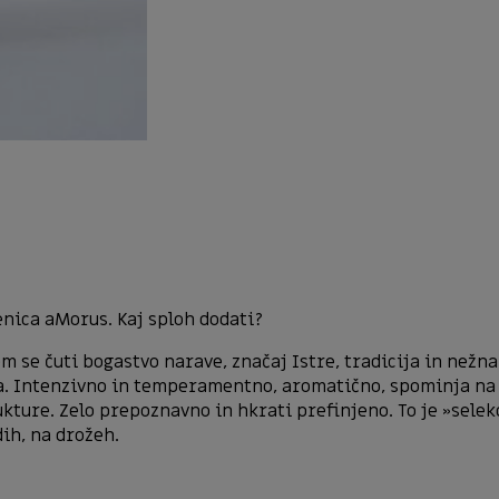
nica aMorus. Kaj sploh dodati?
 se čuti bogastvo narave, značaj Istre, tradicija in nežna
ja. Intenzivno in temperamentno, aromatično, spominja na c
ture. Zelo prepoznavno in hkrati prefinjeno. To je »selekci
ih, na drožeh.