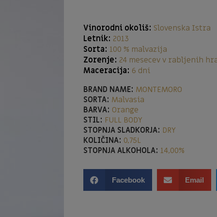
Vinorodni okoliš:
Slovenska Istra
Letnik:
2013
Sorta:
100 % malvazija
Zorenje:
24 mesecev v rabljenih hr
Maceracija:
6 dni
BRAND NAME:
MONTEMORO
SORTA:
Malvasia
BARVA:
Orange
STIL:
FULL BODY
STOPNJA SLADKORJA:
DRY
KOLIČINA:
0,75L
STOPNJA ALKOHOLA:
14,00%
Facebook
Email