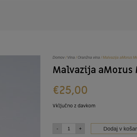
Domov
/
Vina
/
Oranžna vina
/ Malvazija aMorus 
Malvazija aMorus
€
25,00
Vključno z davkom
Dodaj v košar
-
+