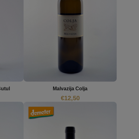
Butul
Malvazija Colja
€
12,50