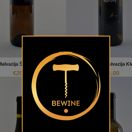
Malvazija Štemberger
Istras White Malvazija Kl
€
20,00
€
18,00