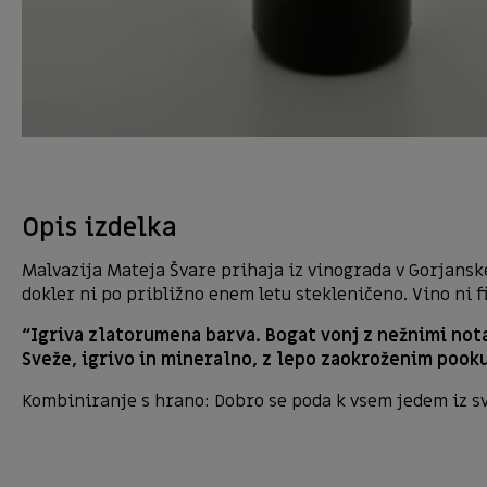
Opis izdelka
Malvazija Mateja Švare prihaja iz vinograda v Gorjanske
dokler ni po približno enem letu stekleničeno. Vino ni f
“Igriva zlatorumena barva. Bogat vonj z nežnimi nota
Sveže, igrivo in mineralno, z lepo zaokroženim pook
Kombiniranje s hrano: Dobro se poda k vsem jedem iz s