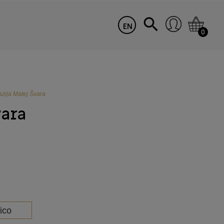
EN
0
azija Matej Švara
vara
ico