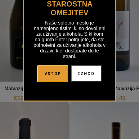
STAROSTNA
OMEJITEV
Naše spletno mesto je
namenjeno tistim, ki so dovoljeni
za uživanje alkohola. S klikom
na gumb Enter potrjujete, da ste
polnoletni za uživanje alkohola v
državi, kjer dostopate do te
strani.
VSTOP
IZHOD
Koza Nostra Malvazija 
Malvazija Anima
€
24,40
€
19,52