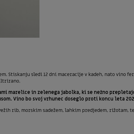
m. Stiskanju sledi 12 dni maceracije v kadeh, nato vino fe
iltrirano.
mi marelice in zelenega jabolka, ki se nežno prepletaj
usom. Vino bo svoj vrhunec doseglo proti koncu leta 202
vežih rib, morskim sadežem, lahkim predjedem, rižotam, t