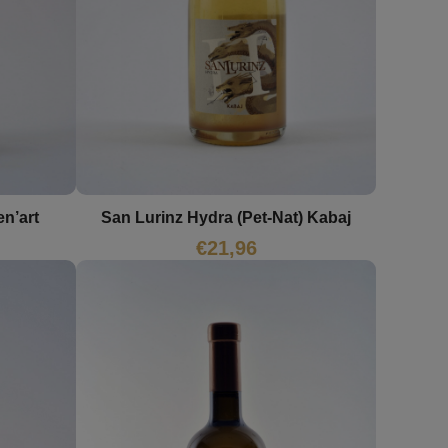
en’art
San Lurinz Hydra (Pet-Nat) Kabaj
€
21,96