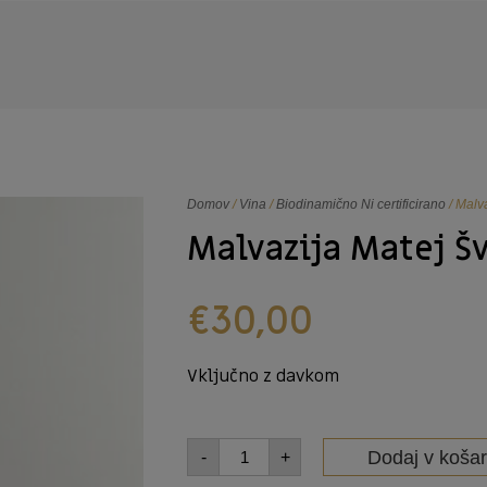
Domov
/
Vina
/
Biodinamično Ni certificirano
/ Malv
Malvazija Matej Š
€
30,00
Vključno z davkom
Dodaj v košar
-
+