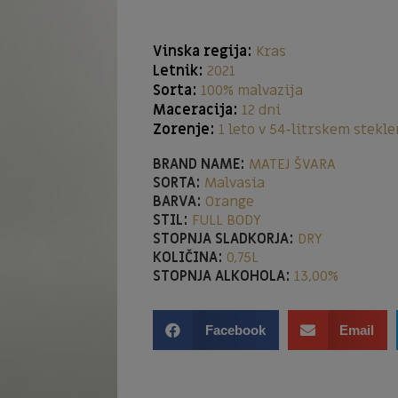
Vinska regija:
Kras
Letnik:
2021
Sorta:
100% malvazija
Maceracija:
12 dni
Zorenje:
1 leto v 54-litrskem stek
BRAND NAME:
MATEJ ŠVARA
SORTA:
Malvasia
BARVA:
Orange
STIL:
FULL BODY
STOPNJA SLADKORJA:
DRY
KOLIČINA:
0,75L
STOPNJA ALKOHOLA:
13,00%
Facebook
Email