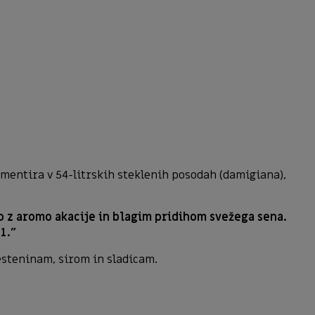
rmentira v 54-litrskih steklenih posodah (damigiana),
o z aromo akacije in blagim pridihom svežega sena.
1.”
esteninam, sirom in sladicam.