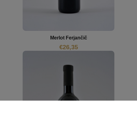
Merlot Ferjančič
€
26,35