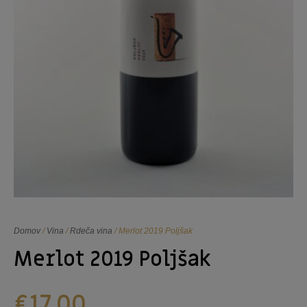
Domov
/
Vina
/
Rdeča vina
/ Merlot 2019 Poljšak
Merlot 2019 Poljšak
€
17,00