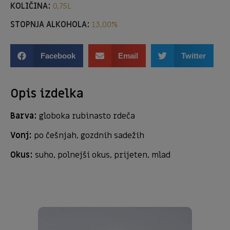
KOLIČINA:
0,75L
STOPNJA ALKOHOLA:
13,00%
Facebook
Email
Twitter
Opis izdelka
Barva:
globoka rubinasto rdeča
Vonj:
po češnjah, gozdnih sadežih
Okus:
suho, polnejši okus, prijeten, mlad