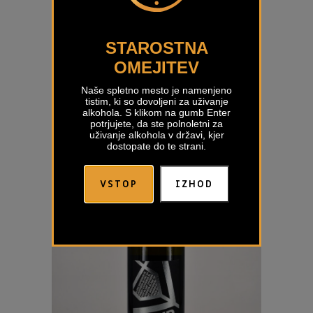
STAROSTNA
OMEJITEV
Veliko Chardonnay Movia
Naše spletno mesto je namenjeno
€
49,00
tistim, ki so dovoljeni za uživanje
alkohola. S klikom na gumb Enter
potrjujete, da ste polnoletni za
uživanje alkohola v državi, kjer
dostopate do te strani.
VSTOP
IZHOD