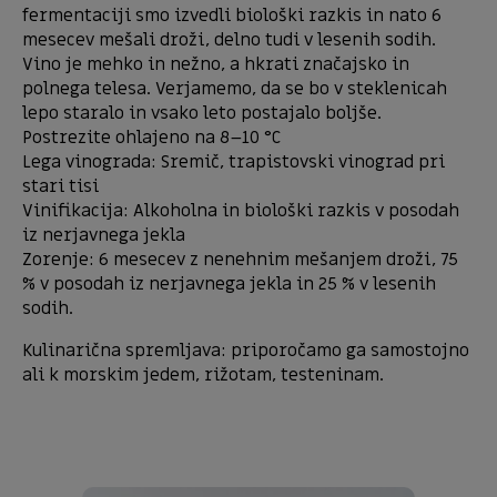
fermentaciji smo izvedli biološki razkis in nato 6
mesecev mešali droži, delno tudi v lesenih sodih.
Vino je mehko in nežno, a hkrati značajsko in
polnega telesa. Verjamemo, da se bo v steklenicah
lepo staralo in vsako leto postajalo boljše.
Postrezite ohlajeno na 8–10 °C
Lega vinograda: Sremič, trapistovski vinograd pri
stari tisi
Vinifikacija: Alkoholna in biološki razkis v posodah
iz nerjavnega jekla
Zorenje: 6 mesecev z nenehnim mešanjem droži, 75
% v posodah iz nerjavnega jekla in 25 % v lesenih
sodih.
Kulinarična spremljava: priporočamo ga samostojno
ali k morskim jedem, rižotam, testeninam.