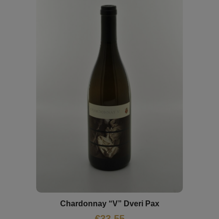
Chardonnay “V” Dveri Pax
€
33,55