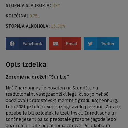
STOPNJA SLADKORJA:
DRY
KOLIČINA:
0,75L
STOPNJA ALKOHOLA:
13,50%
Facebook
Email
Twitter
Opis izdelka
Zorenje na drožeh “Sur Lie”
Naš Chardonnay je posajen na Sremiču, na
tradicionalni vinogradniški legi, ki so jo nekoč
obdelovali trapistovski menihi z gradu Rajhenburg.
Leto 2021 je bilo iz več razlogov zelo posebno. Zaradi
pozebe je bil pridelek le tretjinski. Zaradi suhe in
sončne jeseni pa so preostale grozdne jagode lepo
dozorele in bile popolnoma zdrave. Po alkoholni