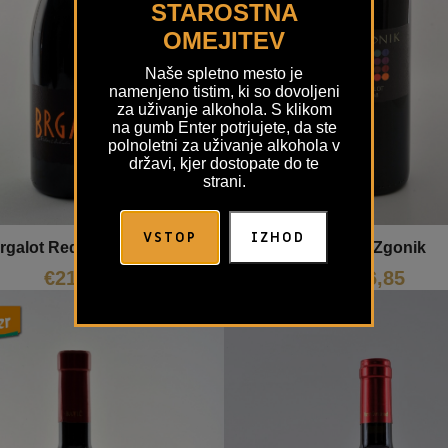
STAROSTNA
OMEJITEV
Naše spletno mesto je
namenjeno tistim, ki so dovoljeni
za uživanje alkohola. S klikom
na gumb Enter potrjujete, da ste
polnoletni za uživanje alkohola v
državi, kjer dostopate do te
strani.
VSTOP
IZHOD
rgalot Red Benedetič
Merlot Zgonik
€
21,50
€
26,85