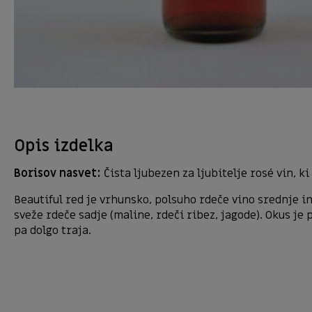
Opis izdelka
Borisov nasvet:
Čista ljubezen za ljubitelje rosé vin, k
Beautiful red je vrhunsko, polsuho rdeče vino srednje 
sveže rdeče sadje (maline, rdeči ribez, jagode). Okus j
pa dolgo traja.