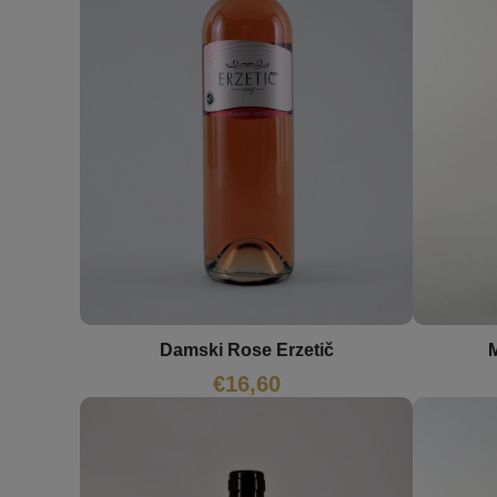
Damski Rose Erzetič
M
€
16,60