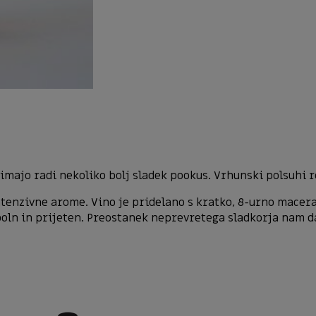
i imajo radi nekoliko bolj sladek pookus. Vrhunski polsuhi r
intenzivne arome. Vino je pridelano s kratko, 8-urno mace
e poln in prijeten. Preostanek neprevretega sladkorja nam d