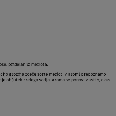
osé, pridelan iz merlota.
racijo grozdja rdeče sorte merlot. V aromi prepoznamo
aje občutek zrelega sadja. Aroma se ponovi v ustih, okus