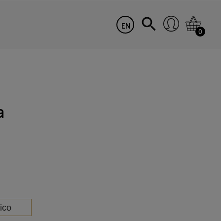
EN
0
a
ico