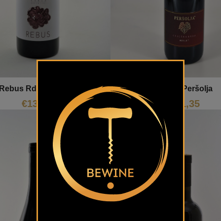
Merlot Peršolja
Rebus Rdeče Čarga
€
21,35
€
13,70