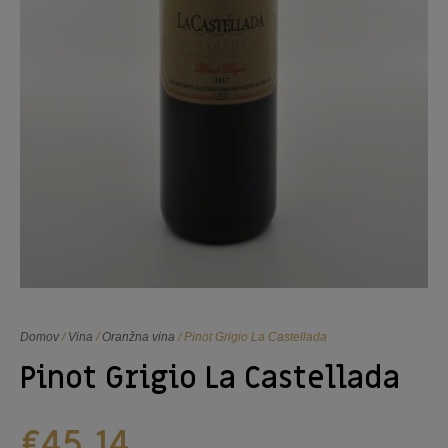
Domov
/
Vina
/
Oranžna vina
/ Pinot Grigio La Castellada
Pinot Grigio La Castellada
€
45,14