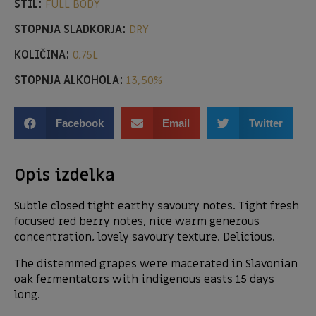
STIL:
FULL BODY
STOPNJA SLADKORJA:
DRY
KOLIČINA:
0,75L
STOPNJA ALKOHOLA:
13,50%
Facebook
Email
Twitter
Opis izdelka
Subtle closed tight earthy savoury notes. Tight fresh
focused red berry notes, nice warm generous
concentration, lovely savoury texture. Delicious.
The distemmed grapes were macerated in Slavonian
oak fermentators with indigenous easts 15 days
long.