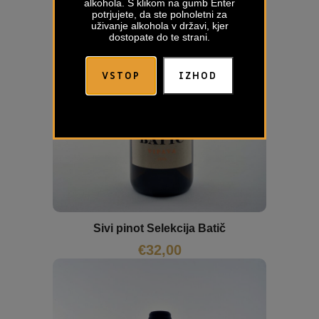
alkohola. S klikom na gumb Enter
potrjujete, da ste polnoletni za
uživanje alkohola v državi, kjer
dostopate do te strani.
VSTOP
IZHOD
Sivi pinot Selekcija Batič
€
32,00