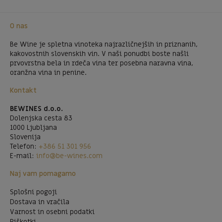
O nas
Be Wine je spletna vinoteka najrazličnejših in priznanih,
kakovostnih slovenskih vin. V naši ponudbi boste našli
prvovrstna bela in rdeča vina ter posebna naravna vina,
oranžna vina in penine.
Kontakt
BEWINES d.o.o.
Dolenjska cesta 83
1000 Ljubljana
Slovenija
Telefon:
+386 51 301 956
E-mail:
info@be-wines.com
Naj vam pomagamo
Splošni pogoji
Dostava in vračila
Varnost in osebni podatki
Piškotki