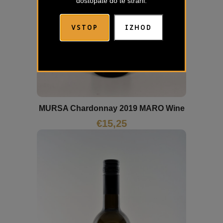
dostopate do te strani.
VSTOP
IZHOD
MURSA Chardonnay 2019 MARO Wine
€
15,25