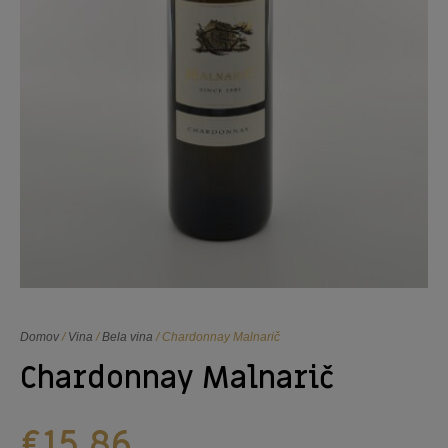
Domov
/
Vina
/
Bela vina
/ Chardonnay Malnarič
Chardonnay Malnarič
€
15,86