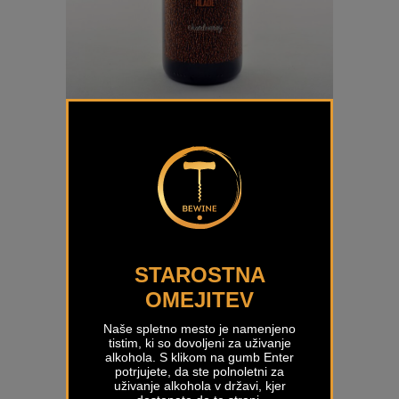
Chardonnay Selekcija Hlade
€
14,50
STAROSTNA
OMEJITEV
Naše spletno mesto je namenjeno
tistim, ki so dovoljeni za uživanje
alkohola. S klikom na gumb Enter
potrjujete, da ste polnoletni za
uživanje alkohola v državi, kjer