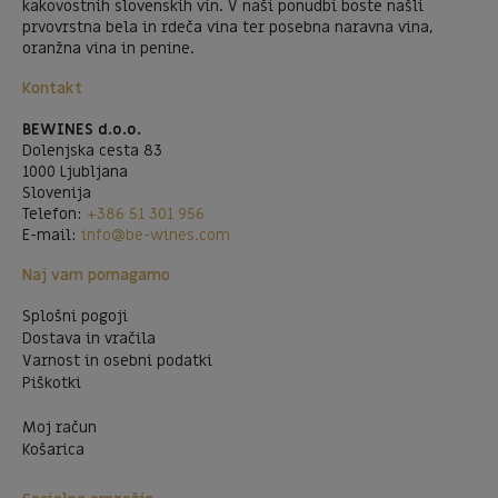
kakovostnih slovenskih vin. V naši ponudbi boste našli
prvovrstna bela in rdeča vina ter posebna naravna vina,
oranžna vina in penine.
Kontakt
BEWINES d.o.o.
Dolenjska cesta 83
1000 Ljubljana
Slovenija
Telefon:
+386 51 301 956
E-mail:
info@be-wines.com
Naj vam pomagamo
Splošni pogoji
Dostava in vračila
Varnost in osebni podatki
Piškotki
Moj račun
Košarica