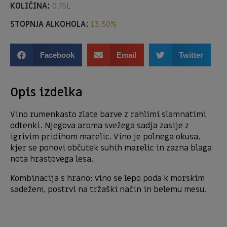
KOLIČINA:
0,75L
STOPNJA ALKOHOLA:
13,50%
Facebook
Email
Twitter
Opis izdelka
Vino rumenkasto zlate barve z rahlimi slamnatimi
odtenki. Njegova aroma svežega sadja zasije z
igrivim pridihom marelic. Vino je polnega okusa,
kjer se ponovi občutek suhih marelic in zazna blaga
nota hrastovega lesa.
Kombinacija s hrano: vino se lepo poda k morskim
sadežem, postrvi na tržaški način in belemu mesu.