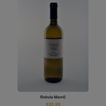
Rebula Mavrič
€
20,00