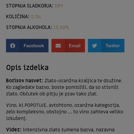
STOPNJA SLADKORJA:
DRY
KOLIČINA:
0,75L
STOPNJA ALKOHOLA:
13,50%
Facebook
Email
Twitter
Opis izdelka
Borisov nasvet:
Zlato-oranžna kraljica te družine.
Ko zagledate barvo, boste pomislili, da so stisnili
zlato. Občutek ob pitju je prav tako zlat.
Vino, ki POPOTUJE, avtohtono, oranžna kategorija,
zelo kompleksno, obstojno … to vino zahteva veliko
izkušenj.
Videz:
intenzivna zlato rumena barva, naravna