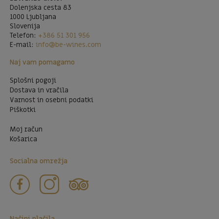
Dolenjska cesta 83
1000 Ljubljana
Slovenija
Telefon:
+386 51 301 956
E-mail:
info@be-wines.com
Naj vam pomagamo
Splošni pogoji
Dostava in vračila
Varnost in osebni podatki
Piškotki
Moj račun
Košarica
Socialna omrežja
Načini plačila