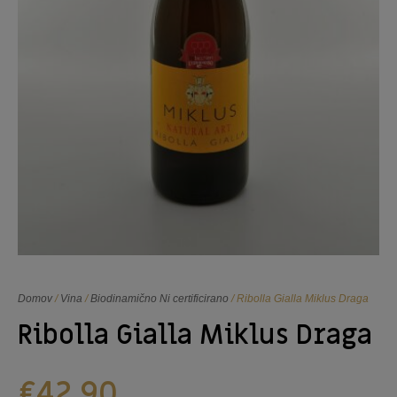
Domov
/
Vina
/
Biodinamično Ni certificirano
/ Ribolla Gialla Miklus Draga
Ribolla Gialla Miklus Draga
€
42,90