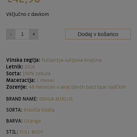
Vključno z davkom
Dodaj v košarico
-
+
Vinska regija:
Furlanija-Julijska krajina
Letnik:
2018
Sorta:
100% rebula
Maceracija:
1 mesec
Zorenje:
48 mesecev v akacijevih barrique sodčkih
BRAND NAME:
DRAGA MIKLUS
SORTA:
Ribolla Gialla
BARVA:
Orange
STIL:
FULL BODY