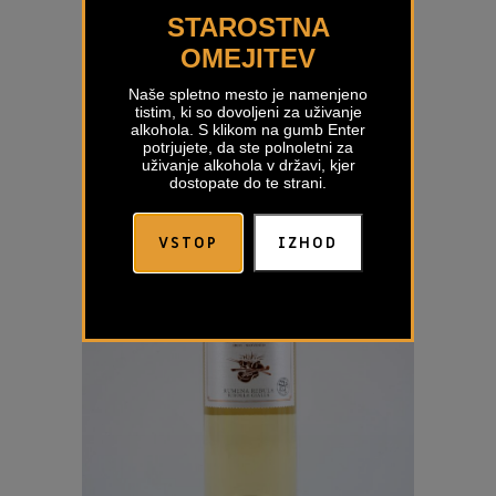
STAROSTNA
Moja Rebula Selection Patrick Simčič
OMEJITEV
€
27,00
Naše spletno mesto je namenjeno
tistim, ki so dovoljeni za uživanje
alkohola. S klikom na gumb Enter
potrjujete, da ste polnoletni za
uživanje alkohola v državi, kjer
dostopate do te strani.
VSTOP
IZHOD